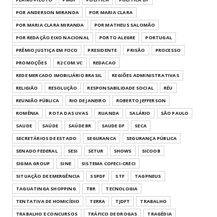
POR ANDERSON MIRANDA
POR MARIA CLARA
POR MARIA CLARA MIRANDA
POR MATHEUS SALOMÃO
POR REDAÇÃO EIXO NACIONAL
PORTO ALEGRE
PORTUGAL
PRÊMIO JUSTIÇA EM FOCO
PRESIDENTE
PRISÃO
PROCESSO
PROMOÇÕES
R2 COM.VC
REDACAO
REDE MERCADO IMOBILIÁRIO BRASIL
REGIÕES ADMINISTRATIVAS
RELIGIÃO
RESOLUÇÃO
RESPONSABILIDADE SOCIAL
RÉU
REUNIÃO PÚBLICA
RIO DE JANEIRO
ROBERTO JEFFERSON
ROMÊNIA
ROTA DAS UVAS
RUANDA
SALÁRIO
SÃO PAULO
SAUDE
SAÚDE
SAÚDE BR
SAUDE DF
SECA
SECRETÁRIOS DE ESTADO
SEGURANCA
SEGURANÇA PÚBLICA
SENADO FEDERAL
SESI
SETUR
SHOWS
SICOOB
SIGMA GROUP
SINE
SISTEMA COFECI-CRECI
SITUAÇÃO DE EMERGÊNCIA
SSPDF
STF
TAGPNEUS
TAGUATINGA SHOPPING
TBR
TECNOLOGIA
TENTATIVA DE HOMICÍDIO
TERRA
TJDFT
TRABALHO
TRABALHO E CONCURSOS
TRÁFICO DE DROGAS
TRAGÉDIA