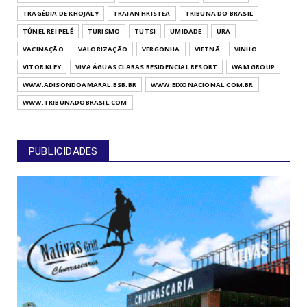
TRAGÉDIA DE KHOJALY
TRAIAN HRISTEA
TRIBUNA DO BRASIL
TÚNEL REI PELÉ
TURISMO
TUTSI
UMIDADE
URA
VACINAÇÃO
VALORIZAÇÃO
VERGONHA
VIETNÃ
VINHO
VITOR KLEY
VIVA ÁGUAS CLARAS RESIDENCIAL RESORT
WAM GROUP
WWW.ADISONDOAMARAL.BSB.BR
WWW.EIXONACIONAL.COM.BR
WWW.TRIBUNADOBRASIL.COM
PUBLICIDADES