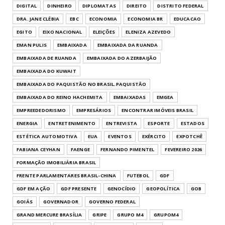
DIGITAL
DINHEIRO
DIPLOMATAS
DIREITO
DISTRITO FEDERAL
DRA. JANE CLÉBIA
EBC
ECONOMIA
ECONOMIA BR
EDUCACAO
EGITO
EIXO NACIONAL
ELEIÇÕES
ELENIZA AZEVEDO
EMAN PULIS
EMBAIXADA
EMBAIXADA DA RUANDA
EMBAIXADA DE RUANDA
EMBAIXADA DO AZERBAIJÃO
EMBAIXADA DO KUWAIT
EMBAIXADA DO PAQUISTÃO NO BRASIL.PAQUISTÃO
EMBAIXADA DO REINO HACHEMITA
EMBAIXADAS
EMGEA
EMPREEDEDORISMO
EMPRESÁRIOS
ENCONTRAR IMÓVEIS BRASIL
ENERGIA
ENTRETENIMENTO
ENTREVISTA
ESPORTE
ESTADOS
ESTÉTICA AUTOMOTIVA
EUA
EVENTOS
EXÉRCITO
EXPOTCHÊ
FABIANA CEYHAN
FAENGE
FERNANDO PIMENTEL
FEVEREIRO 2026
FORMAÇÃO IMOBILIÁRIA BRASIL
FRENTE PARLAMENTARES BRASIL-CHINA
FUTEBOL
GDF
GDF EM AÇÃO
GDF PRESENTE
GENOCÍDIO
GEOPOLÍTICA
GOB
GOIÁS
GOVERNADOR
GOVERNO FEDERAL
GRAND MERCURE BRASÍLIA
GRIPE
GRUPO M4
GRUPOM4