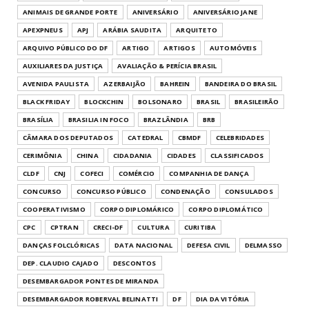
e reforça amizade ...
ANIMAIS DE GRANDE PORTE
ANIVERSÁRIO
ANIVERSÁRIO JANE
June 08, 2026
APEXPNEUS
APJ
ARÁBIA SAUDITA
ARQUITETO
UNCATEGORIZED
ARQUIVO PÚBLICO DO DF
ARTIGO
ARTIGOS
AUTOMÓVEIS
Daniel Vilela abre segunda edição do Arraiá
AUXILIARES DA JUSTIÇA
AVALIAÇÃO & PERÍCIA BRASIL
do Bem em Goiâni...
AVENIDA PAULISTA
AZERBAIJÃO
BAHREIN
BANDEIRA DO BRASIL
June 06, 2026
BLACK FRIDAY
BLOCKCHIN
BOLSONARO
BRASIL
BRASILEIRÃO
UNCATEGORIZED
BRASÍLIA
BRASILIA IN FOCO
BRAZLÂNDIA
BRB
Celina Leão determina ocupação imediata
CÂMARA DOS DEPUTADOS
CATEDRAL
CBMDF
CELEBRIDADES
do Centro Administra...
CERIMÔNIA
CHINA
CIDADANIA
CIDADES
CLASSIFICADOS
June 01, 2026
CLDF
CNJ
COFECI
COMÉRCIO
COMPANHIA DE DANÇA
CONCURSO
CONCURSO PÚBLICO
CONDENAÇÃO
CONSULADOS
COOPERATIVISMO
CORPO DIPLOMÁRICO
CORPO DIPLOMÁTICO
CPC
CPTRAN
CRECI-DF
CULTURA
CURITIBA
DANÇAS FOLCLÓRICAS
DATA NACIONAL
DEFESA CIVIL
DELMASSO
DEP. CLAUDIO CAJADO
DESCONTOS
DESEMBARGADOR PONTES DE MIRANDA
DESEMBARGADOR ROBERVAL BELINATTI
DF
DIA DA VITÓRIA