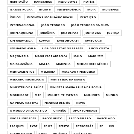
HABITAÇÃO
HANGSHINE
HELIO DOYLE
HOTÉIS
IBANEIS ROCHA
INCRA 6
INDEPENDÊNCIA
ÍNDIA
INDIGENAS
ÍNDIOS
INFONEWS IMOBILIÁRIO BRASIL
INSCRIÇÃO
INTERNACIONAL
JOÃO TEODORO
JOÃO TEODORO DA SILVA
JOHN AQUILINA
JORDÂNIA
JUIZ DE PAZ
JULHO 2026
JUSTIÇA
KINYARWANDA
KUWAIT
KWIBOHORA31
KWIBUKA 31
LEONARDO ÁVILA
LIGA DOS ESTADOS ÁRABES
LÚCIO COSTA
MAÇONARIA
MAGU CARTABRANCA
MAIO
MAIO 2026
MAIS LUZIÂNIA
MALTA
MARINHA
MEDIADORES AÉREOS
MEDICAMENTOS
MEMÓRIA
MERCADO FINANCEIRO
MERCADO IMOBILIÁRIO
MINISTÉRIO DA DEFESA
MINISTÉRIO DA SAÚDE
MINISTRA MARIA LAURA DA ROCHA
MOBILIDADE
MTE
MULHER; TI; EVENTO
MULHERES
MUNDO
NA PRAIA FESTIVAL
NENHUM DE NÓS
NEWS
O MUNDO DIPLOMATICO
OPINIÃO
OPORTUNIDADE
OPORTUNIDADES
PACCO BRITO
PACCO BRITTO
PARCELADO
PARQUES
PCDF
PDOT
PERITO
PETROBRÁS
PF
PIX
PLANO PILOTO
PMDF
POLÍTICA
POLÍTICA DF