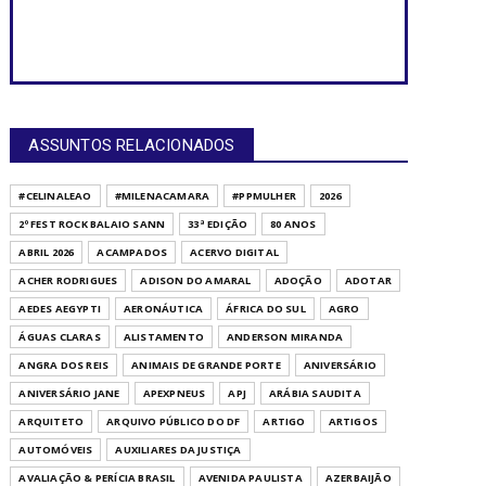
ASSUNTOS RELACIONADOS
#CELINALEAO
#MILENACAMARA
#PPMULHER
2026
2º FEST ROCK BALAIO SANN
33ª EDIÇÃO
80 ANOS
ABRIL 2026
ACAMPADOS
ACERVO DIGITAL
ACHER RODRIGUES
ADISON DO AMARAL
ADOÇÃO
ADOTAR
AEDES AEGYPTI
AERONÁUTICA
ÁFRICA DO SUL
AGRO
ÁGUAS CLARAS
ALISTAMENTO
ANDERSON MIRANDA
ANGRA DOS REIS
ANIMAIS DE GRANDE PORTE
ANIVERSÁRIO
ANIVERSÁRIO JANE
APEXPNEUS
APJ
ARÁBIA SAUDITA
ARQUITETO
ARQUIVO PÚBLICO DO DF
ARTIGO
ARTIGOS
AUTOMÓVEIS
AUXILIARES DA JUSTIÇA
AVALIAÇÃO & PERÍCIA BRASIL
AVENIDA PAULISTA
AZERBAIJÃO