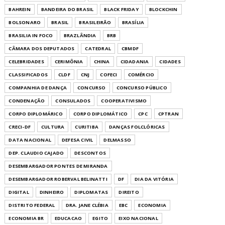
BAHREIN
BANDEIRA DO BRASIL
BLACK FRIDAY
BLOCKCHIN
BOLSONARO
BRASIL
BRASILEIRÃO
BRASÍLIA
BRASILIA IN FOCO
BRAZLÂNDIA
BRB
CÂMARA DOS DEPUTADOS
CATEDRAL
CBMDF
CELEBRIDADES
CERIMÔNIA
CHINA
CIDADANIA
CIDADES
CLASSIFICADOS
CLDF
CNJ
COFECI
COMÉRCIO
COMPANHIA DE DANÇA
CONCURSO
CONCURSO PÚBLICO
CONDENAÇÃO
CONSULADOS
COOPERATIVISMO
CORPO DIPLOMÁRICO
CORPO DIPLOMÁTICO
CPC
CPTRAN
CRECI-DF
CULTURA
CURITIBA
DANÇAS FOLCLÓRICAS
DATA NACIONAL
DEFESA CIVIL
DELMASSO
DEP. CLAUDIO CAJADO
DESCONTOS
DESEMBARGADOR PONTES DE MIRANDA
DESEMBARGADOR ROBERVAL BELINATTI
DF
DIA DA VITÓRIA
DIGITAL
DINHEIRO
DIPLOMATAS
DIREITO
DISTRITO FEDERAL
DRA. JANE CLÉBIA
EBC
ECONOMIA
ECONOMIA BR
EDUCACAO
EGITO
EIXO NACIONAL