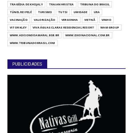
TRAGÉDIA DE KHOJALY
TRAIAN HRISTEA
TRIBUNA DO BRASIL
TÚNEL REI PELÉ
TURISMO
TUTSI
UMIDADE
URA
VACINAÇÃO
VALORIZAÇÃO
VERGONHA
VIETNÃ
VINHO
VITOR KLEY
VIVA ÁGUAS CLARAS RESIDENCIAL RESORT
WAM GROUP
WWW.ADISONDOAMARAL.BSB.BR
WWW.EIXONACIONAL.COM.BR
WWW.TRIBUNADOBRASIL.COM
PUBLICIDADES