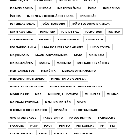
HABITAÇÃO
HANGSHINE
HELIO DOYLE
HOTÉIS
IBANEIS ROCHA
INCRA 6
INDEPENDÊNCIA
ÍNDIA
INDIGENAS
ÍNDIOS
INFONEWS IMOBILIÁRIO BRASIL
INSCRIÇÃO
INTERNACIONAL
JOÃO TEODORO
JOÃO TEODORO DA SILVA
JOHN AQUILINA
JORDÂNIA
JUIZ DE PAZ
JULHO 2026
JUSTIÇA
KINYARWANDA
KUWAIT
KWIBOHORA31
KWIBUKA 31
LEONARDO ÁVILA
LIGA DOS ESTADOS ÁRABES
LÚCIO COSTA
MAÇONARIA
MAGU CARTABRANCA
MAIO
MAIO 2026
MAIS LUZIÂNIA
MALTA
MARINHA
MEDIADORES AÉREOS
MEDICAMENTOS
MEMÓRIA
MERCADO FINANCEIRO
MERCADO IMOBILIÁRIO
MINISTÉRIO DA DEFESA
MINISTÉRIO DA SAÚDE
MINISTRA MARIA LAURA DA ROCHA
MOBILIDADE
MTE
MULHER; TI; EVENTO
MULHERES
MUNDO
NA PRAIA FESTIVAL
NENHUM DE NÓS
NEWS
O MUNDO DIPLOMATICO
OPINIÃO
OPORTUNIDADE
OPORTUNIDADES
PACCO BRITO
PACCO BRITTO
PARCELADO
PARQUES
PCDF
PDOT
PERITO
PETROBRÁS
PF
PIX
PLANO PILOTO
PMDF
POLÍTICA
POLÍTICA DF