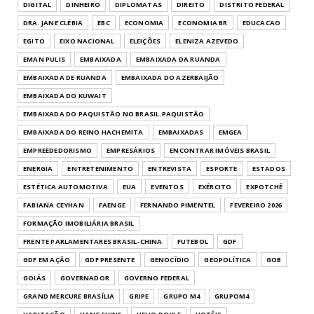
DIGITAL
DINHEIRO
DIPLOMATAS
DIREITO
DISTRITO FEDERAL
DRA. JANE CLÉBIA
EBC
ECONOMIA
ECONOMIA BR
EDUCACAO
EGITO
EIXO NACIONAL
ELEIÇÕES
ELENIZA AZEVEDO
EMAN PULIS
EMBAIXADA
EMBAIXADA DA RUANDA
EMBAIXADA DE RUANDA
EMBAIXADA DO AZERBAIJÃO
EMBAIXADA DO KUWAIT
EMBAIXADA DO PAQUISTÃO NO BRASIL.PAQUISTÃO
EMBAIXADA DO REINO HACHEMITA
EMBAIXADAS
EMGEA
EMPREEDEDORISMO
EMPRESÁRIOS
ENCONTRAR IMÓVEIS BRASIL
ENERGIA
ENTRETENIMENTO
ENTREVISTA
ESPORTE
ESTADOS
ESTÉTICA AUTOMOTIVA
EUA
EVENTOS
EXÉRCITO
EXPOTCHÊ
FABIANA CEYHAN
FAENGE
FERNANDO PIMENTEL
FEVEREIRO 2026
FORMAÇÃO IMOBILIÁRIA BRASIL
FRENTE PARLAMENTARES BRASIL-CHINA
FUTEBOL
GDF
GDF EM AÇÃO
GDF PRESENTE
GENOCÍDIO
GEOPOLÍTICA
GOB
GOIÁS
GOVERNADOR
GOVERNO FEDERAL
GRAND MERCURE BRASÍLIA
GRIPE
GRUPO M4
GRUPOM4