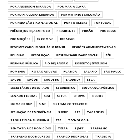
POR ANDERSON MIRANDA
POR MARIA CLARA
POR MARIA CLARA MIRANDA
POR MATHEUS SALOMÃO
POR REDAÇÃO EIXO NACIONAL
PORTO ALEGRE
PORTUGAL
PRÊMIO JUSTIÇA EM FOCO
PRESIDENTE
PRISÃO
PROCESSO
PROMOÇÕES
R2 COM.VC
REDACAO
REDE MERCADO IMOBILIÁRIO BRASIL
REGIÕES ADMINISTRATIVAS
RELIGIÃO
RESOLUÇÃO
RESPONSABILIDADE SOCIAL
RÉU
REUNIÃO PÚBLICA
RIO DE JANEIRO
ROBERTO JEFFERSON
ROMÊNIA
ROTA DAS UVAS
RUANDA
SALÁRIO
SÃO PAULO
SAUDE
SAÚDE
SAÚDE BR
SAUDE DF
SECA
SECRETÁRIOS DE ESTADO
SEGURANCA
SEGURANÇA PÚBLICA
SENADO FEDERAL
SESI
SETUR
SHOWS
SICOOB
SIGMA GROUP
SINE
SISTEMA COFECI-CRECI
SITUAÇÃO DE EMERGÊNCIA
SSPDF
STF
TAGPNEUS
TAGUATINGA SHOPPING
TBR
TECNOLOGIA
TENTATIVA DE HOMICÍDIO
TERRA
TJDFT
TRABALHO
TRABALHO E CONCURSOS
TRÁFICO DE DROGAS
TRAGÉDIA