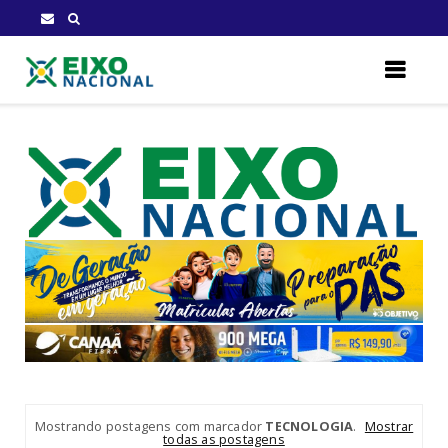
Mostrando postagens com marcador
TECNOLOGIA
.
Mostrar
todas as postagens