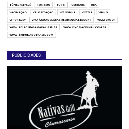
TÚNEL REI PELÉ
TURISMO
TUTSI
UMIDADE
URA
VACINAÇÃO
VALORIZAÇÃO
VERGONHA
VIETNÃ
VINHO
VITOR KLEY
VIVA ÁGUAS CLARAS RESIDENCIAL RESORT
WAM GROUP
WWW.ADISONDOAMARAL.BSB.BR
WWW.EIXONACIONAL.COM.BR
WWW.TRIBUNADOBRASIL.COM
PUBLICIDADES