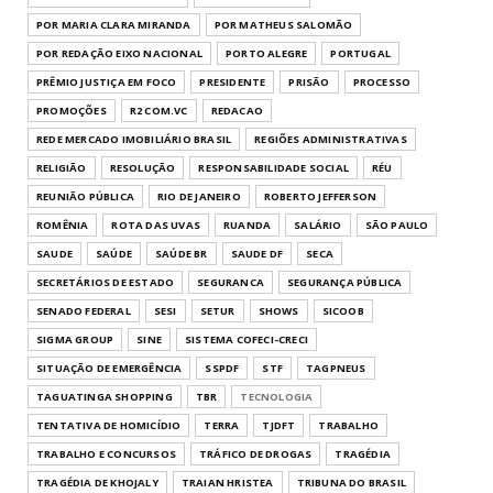
POR MARIA CLARA MIRANDA
POR MATHEUS SALOMÃO
POR REDAÇÃO EIXO NACIONAL
PORTO ALEGRE
PORTUGAL
PRÊMIO JUSTIÇA EM FOCO
PRESIDENTE
PRISÃO
PROCESSO
PROMOÇÕES
R2 COM.VC
REDACAO
REDE MERCADO IMOBILIÁRIO BRASIL
REGIÕES ADMINISTRATIVAS
RELIGIÃO
RESOLUÇÃO
RESPONSABILIDADE SOCIAL
RÉU
REUNIÃO PÚBLICA
RIO DE JANEIRO
ROBERTO JEFFERSON
ROMÊNIA
ROTA DAS UVAS
RUANDA
SALÁRIO
SÃO PAULO
SAUDE
SAÚDE
SAÚDE BR
SAUDE DF
SECA
SECRETÁRIOS DE ESTADO
SEGURANCA
SEGURANÇA PÚBLICA
SENADO FEDERAL
SESI
SETUR
SHOWS
SICOOB
SIGMA GROUP
SINE
SISTEMA COFECI-CRECI
SITUAÇÃO DE EMERGÊNCIA
SSPDF
STF
TAGPNEUS
TAGUATINGA SHOPPING
TBR
TECNOLOGIA
TENTATIVA DE HOMICÍDIO
TERRA
TJDFT
TRABALHO
TRABALHO E CONCURSOS
TRÁFICO DE DROGAS
TRAGÉDIA
TRAGÉDIA DE KHOJALY
TRAIAN HRISTEA
TRIBUNA DO BRASIL