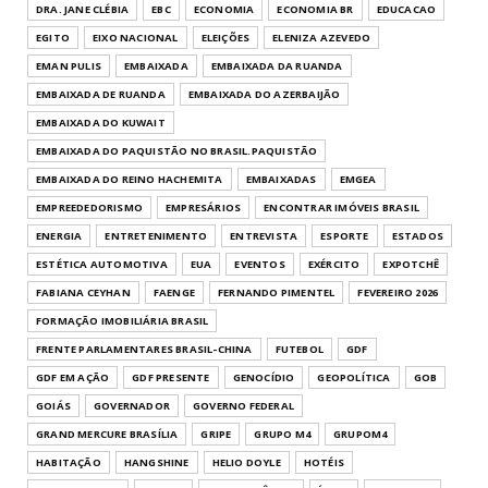
DRA. JANE CLÉBIA
EBC
ECONOMIA
ECONOMIA BR
EDUCACAO
EGITO
EIXO NACIONAL
ELEIÇÕES
ELENIZA AZEVEDO
EMAN PULIS
EMBAIXADA
EMBAIXADA DA RUANDA
EMBAIXADA DE RUANDA
EMBAIXADA DO AZERBAIJÃO
EMBAIXADA DO KUWAIT
EMBAIXADA DO PAQUISTÃO NO BRASIL.PAQUISTÃO
EMBAIXADA DO REINO HACHEMITA
EMBAIXADAS
EMGEA
EMPREEDEDORISMO
EMPRESÁRIOS
ENCONTRAR IMÓVEIS BRASIL
ENERGIA
ENTRETENIMENTO
ENTREVISTA
ESPORTE
ESTADOS
ESTÉTICA AUTOMOTIVA
EUA
EVENTOS
EXÉRCITO
EXPOTCHÊ
FABIANA CEYHAN
FAENGE
FERNANDO PIMENTEL
FEVEREIRO 2026
FORMAÇÃO IMOBILIÁRIA BRASIL
FRENTE PARLAMENTARES BRASIL-CHINA
FUTEBOL
GDF
GDF EM AÇÃO
GDF PRESENTE
GENOCÍDIO
GEOPOLÍTICA
GOB
GOIÁS
GOVERNADOR
GOVERNO FEDERAL
GRAND MERCURE BRASÍLIA
GRIPE
GRUPO M4
GRUPOM4
HABITAÇÃO
HANGSHINE
HELIO DOYLE
HOTÉIS