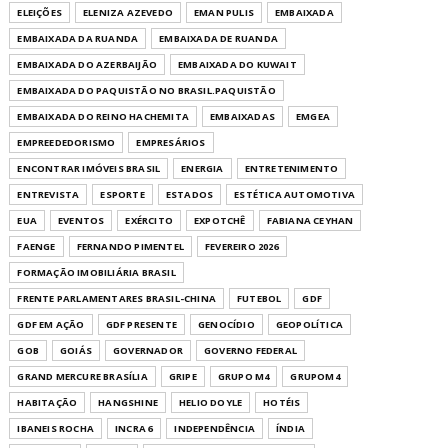
ELEIÇÕES
ELENIZA AZEVEDO
EMAN PULIS
EMBAIXADA
EMBAIXADA DA RUANDA
EMBAIXADA DE RUANDA
EMBAIXADA DO AZERBAIJÃO
EMBAIXADA DO KUWAIT
EMBAIXADA DO PAQUISTÃO NO BRASIL.PAQUISTÃO
EMBAIXADA DO REINO HACHEMITA
EMBAIXADAS
EMGEA
EMPREEDEDORISMO
EMPRESÁRIOS
ENCONTRAR IMÓVEIS BRASIL
ENERGIA
ENTRETENIMENTO
ENTREVISTA
ESPORTE
ESTADOS
ESTÉTICA AUTOMOTIVA
EUA
EVENTOS
EXÉRCITO
EXPOTCHÊ
FABIANA CEYHAN
FAENGE
FERNANDO PIMENTEL
FEVEREIRO 2026
FORMAÇÃO IMOBILIÁRIA BRASIL
FRENTE PARLAMENTARES BRASIL-CHINA
FUTEBOL
GDF
GDF EM AÇÃO
GDF PRESENTE
GENOCÍDIO
GEOPOLÍTICA
GOB
GOIÁS
GOVERNADOR
GOVERNO FEDERAL
GRAND MERCURE BRASÍLIA
GRIPE
GRUPO M4
GRUPOM4
HABITAÇÃO
HANGSHINE
HELIO DOYLE
HOTÉIS
IBANEIS ROCHA
INCRA 6
INDEPENDÊNCIA
ÍNDIA