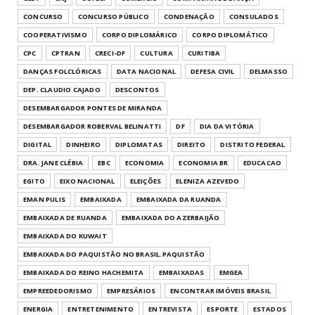
CONCURSO
CONCURSO PÚBLICO
CONDENAÇÃO
CONSULADOS
COOPERATIVISMO
CORPO DIPLOMÁRICO
CORPO DIPLOMÁTICO
CPC
CPTRAN
CRECI-DF
CULTURA
CURITIBA
DANÇAS FOLCLÓRICAS
DATA NACIONAL
DEFESA CIVIL
DELMASSO
DEP. CLAUDIO CAJADO
DESCONTOS
DESEMBARGADOR PONTES DE MIRANDA
DESEMBARGADOR ROBERVAL BELINATTI
DF
DIA DA VITÓRIA
DIGITAL
DINHEIRO
DIPLOMATAS
DIREITO
DISTRITO FEDERAL
DRA. JANE CLÉBIA
EBC
ECONOMIA
ECONOMIA BR
EDUCACAO
EGITO
EIXO NACIONAL
ELEIÇÕES
ELENIZA AZEVEDO
EMAN PULIS
EMBAIXADA
EMBAIXADA DA RUANDA
EMBAIXADA DE RUANDA
EMBAIXADA DO AZERBAIJÃO
EMBAIXADA DO KUWAIT
EMBAIXADA DO PAQUISTÃO NO BRASIL.PAQUISTÃO
EMBAIXADA DO REINO HACHEMITA
EMBAIXADAS
EMGEA
EMPREEDEDORISMO
EMPRESÁRIOS
ENCONTRAR IMÓVEIS BRASIL
ENERGIA
ENTRETENIMENTO
ENTREVISTA
ESPORTE
ESTADOS