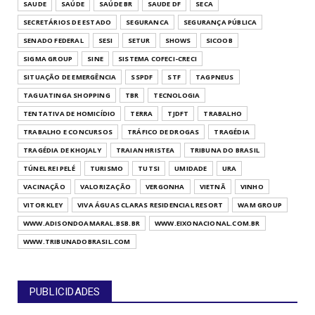
SAUDE
SAÚDE
SAÚDE BR
SAUDE DF
SECA
SECRETÁRIOS DE ESTADO
SEGURANCA
SEGURANÇA PÚBLICA
SENADO FEDERAL
SESI
SETUR
SHOWS
SICOOB
SIGMA GROUP
SINE
SISTEMA COFECI-CRECI
SITUAÇÃO DE EMERGÊNCIA
SSPDF
STF
TAGPNEUS
TAGUATINGA SHOPPING
TBR
TECNOLOGIA
TENTATIVA DE HOMICÍDIO
TERRA
TJDFT
TRABALHO
TRABALHO E CONCURSOS
TRÁFICO DE DROGAS
TRAGÉDIA
TRAGÉDIA DE KHOJALY
TRAIAN HRISTEA
TRIBUNA DO BRASIL
TÚNEL REI PELÉ
TURISMO
TUTSI
UMIDADE
URA
VACINAÇÃO
VALORIZAÇÃO
VERGONHA
VIETNÃ
VINHO
VITOR KLEY
VIVA ÁGUAS CLARAS RESIDENCIAL RESORT
WAM GROUP
WWW.ADISONDOAMARAL.BSB.BR
WWW.EIXONACIONAL.COM.BR
WWW.TRIBUNADOBRASIL.COM
PUBLICIDADES