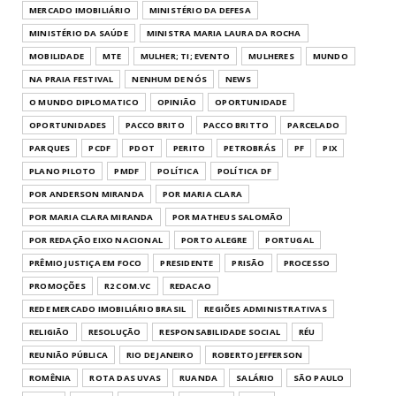
MERCADO IMOBILIÁRIO
MINISTÉRIO DA DEFESA
MINISTÉRIO DA SAÚDE
MINISTRA MARIA LAURA DA ROCHA
MOBILIDADE
MTE
MULHER; TI; EVENTO
MULHERES
MUNDO
NA PRAIA FESTIVAL
NENHUM DE NÓS
NEWS
O MUNDO DIPLOMATICO
OPINIÃO
OPORTUNIDADE
OPORTUNIDADES
PACCO BRITO
PACCO BRITTO
PARCELADO
PARQUES
PCDF
PDOT
PERITO
PETROBRÁS
PF
PIX
PLANO PILOTO
PMDF
POLÍTICA
POLÍTICA DF
POR ANDERSON MIRANDA
POR MARIA CLARA
POR MARIA CLARA MIRANDA
POR MATHEUS SALOMÃO
POR REDAÇÃO EIXO NACIONAL
PORTO ALEGRE
PORTUGAL
PRÊMIO JUSTIÇA EM FOCO
PRESIDENTE
PRISÃO
PROCESSO
PROMOÇÕES
R2 COM.VC
REDACAO
REDE MERCADO IMOBILIÁRIO BRASIL
REGIÕES ADMINISTRATIVAS
RELIGIÃO
RESOLUÇÃO
RESPONSABILIDADE SOCIAL
RÉU
REUNIÃO PÚBLICA
RIO DE JANEIRO
ROBERTO JEFFERSON
ROMÊNIA
ROTA DAS UVAS
RUANDA
SALÁRIO
SÃO PAULO