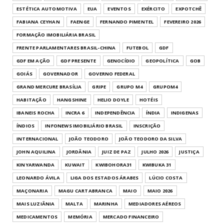
ESTÉTICA AUTOMOTIVA
EUA
EVENTOS
EXÉRCITO
EXPOTCHÊ
FABIANA CEYHAN
FAENGE
FERNANDO PIMENTEL
FEVEREIRO 2026
FORMAÇÃO IMOBILIÁRIA BRASIL
FRENTE PARLAMENTARES BRASIL-CHINA
FUTEBOL
GDF
GDF EM AÇÃO
GDF PRESENTE
GENOCÍDIO
GEOPOLÍTICA
GOB
GOIÁS
GOVERNADOR
GOVERNO FEDERAL
GRAND MERCURE BRASÍLIA
GRIPE
GRUPO M4
GRUPOM4
HABITAÇÃO
HANGSHINE
HELIO DOYLE
HOTÉIS
IBANEIS ROCHA
INCRA 6
INDEPENDÊNCIA
ÍNDIA
INDIGENAS
ÍNDIOS
INFONEWS IMOBILIÁRIO BRASIL
INSCRIÇÃO
INTERNACIONAL
JOÃO TEODORO
JOÃO TEODORO DA SILVA
JOHN AQUILINA
JORDÂNIA
JUIZ DE PAZ
JULHO 2026
JUSTIÇA
KINYARWANDA
KUWAIT
KWIBOHORA31
KWIBUKA 31
LEONARDO ÁVILA
LIGA DOS ESTADOS ÁRABES
LÚCIO COSTA
MAÇONARIA
MAGU CARTABRANCA
MAIO
MAIO 2026
MAIS LUZIÂNIA
MALTA
MARINHA
MEDIADORES AÉREOS
MEDICAMENTOS
MEMÓRIA
MERCADO FINANCEIRO