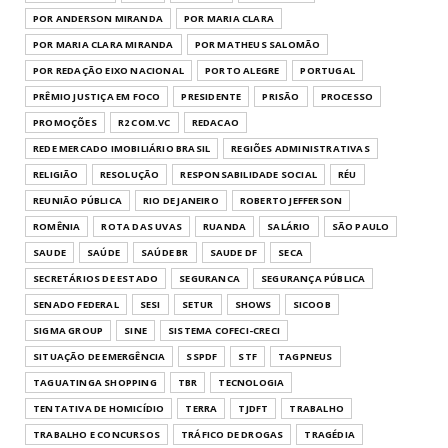
POR ANDERSON MIRANDA
POR MARIA CLARA
POR MARIA CLARA MIRANDA
POR MATHEUS SALOMÃO
POR REDAÇÃO EIXO NACIONAL
PORTO ALEGRE
PORTUGAL
PRÊMIO JUSTIÇA EM FOCO
PRESIDENTE
PRISÃO
PROCESSO
PROMOÇÕES
R2 COM.VC
REDACAO
REDE MERCADO IMOBILIÁRIO BRASIL
REGIÕES ADMINISTRATIVAS
RELIGIÃO
RESOLUÇÃO
RESPONSABILIDADE SOCIAL
RÉU
REUNIÃO PÚBLICA
RIO DE JANEIRO
ROBERTO JEFFERSON
ROMÊNIA
ROTA DAS UVAS
RUANDA
SALÁRIO
SÃO PAULO
SAUDE
SAÚDE
SAÚDE BR
SAUDE DF
SECA
SECRETÁRIOS DE ESTADO
SEGURANCA
SEGURANÇA PÚBLICA
SENADO FEDERAL
SESI
SETUR
SHOWS
SICOOB
SIGMA GROUP
SINE
SISTEMA COFECI-CRECI
SITUAÇÃO DE EMERGÊNCIA
SSPDF
STF
TAGPNEUS
TAGUATINGA SHOPPING
TBR
TECNOLOGIA
TENTATIVA DE HOMICÍDIO
TERRA
TJDFT
TRABALHO
TRABALHO E CONCURSOS
TRÁFICO DE DROGAS
TRAGÉDIA