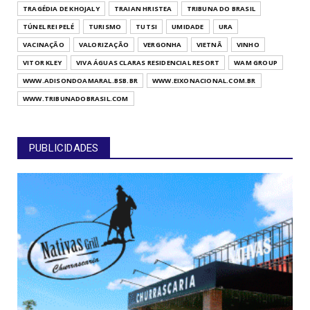
TRAGÉDIA DE KHOJALY
TRAIAN HRISTEA
TRIBUNA DO BRASIL
TÚNEL REI PELÉ
TURISMO
TUTSI
UMIDADE
URA
VACINAÇÃO
VALORIZAÇÃO
VERGONHA
VIETNÃ
VINHO
VITOR KLEY
VIVA ÁGUAS CLARAS RESIDENCIAL RESORT
WAM GROUP
WWW.ADISONDOAMARAL.BSB.BR
WWW.EIXONACIONAL.COM.BR
WWW.TRIBUNADOBRASIL.COM
PUBLICIDADES