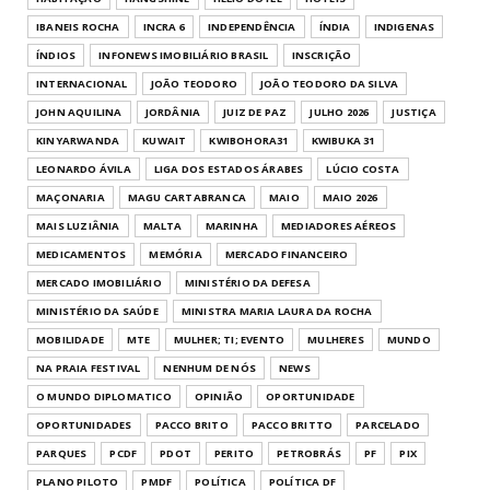
IBANEIS ROCHA
INCRA 6
INDEPENDÊNCIA
ÍNDIA
INDIGENAS
ÍNDIOS
INFONEWS IMOBILIÁRIO BRASIL
INSCRIÇÃO
INTERNACIONAL
JOÃO TEODORO
JOÃO TEODORO DA SILVA
JOHN AQUILINA
JORDÂNIA
JUIZ DE PAZ
JULHO 2026
JUSTIÇA
KINYARWANDA
KUWAIT
KWIBOHORA31
KWIBUKA 31
LEONARDO ÁVILA
LIGA DOS ESTADOS ÁRABES
LÚCIO COSTA
MAÇONARIA
MAGU CARTABRANCA
MAIO
MAIO 2026
MAIS LUZIÂNIA
MALTA
MARINHA
MEDIADORES AÉREOS
MEDICAMENTOS
MEMÓRIA
MERCADO FINANCEIRO
MERCADO IMOBILIÁRIO
MINISTÉRIO DA DEFESA
MINISTÉRIO DA SAÚDE
MINISTRA MARIA LAURA DA ROCHA
MOBILIDADE
MTE
MULHER; TI; EVENTO
MULHERES
MUNDO
NA PRAIA FESTIVAL
NENHUM DE NÓS
NEWS
O MUNDO DIPLOMATICO
OPINIÃO
OPORTUNIDADE
OPORTUNIDADES
PACCO BRITO
PACCO BRITTO
PARCELADO
PARQUES
PCDF
PDOT
PERITO
PETROBRÁS
PF
PIX
PLANO PILOTO
PMDF
POLÍTICA
POLÍTICA DF