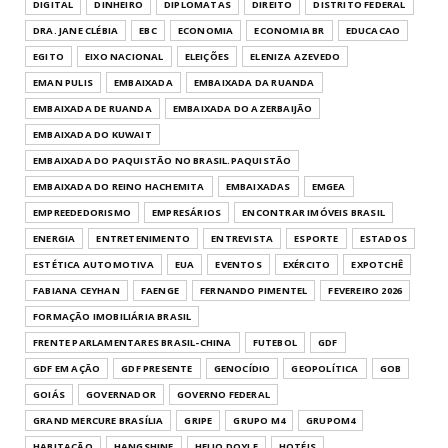
DIGITAL
DINHEIRO
DIPLOMATAS
DIREITO
DISTRITO FEDERAL
DRA. JANE CLÉBIA
EBC
ECONOMIA
ECONOMIA BR
EDUCACAO
EGITO
EIXO NACIONAL
ELEIÇÕES
ELENIZA AZEVEDO
EMAN PULIS
EMBAIXADA
EMBAIXADA DA RUANDA
EMBAIXADA DE RUANDA
EMBAIXADA DO AZERBAIJÃO
EMBAIXADA DO KUWAIT
EMBAIXADA DO PAQUISTÃO NO BRASIL.PAQUISTÃO
EMBAIXADA DO REINO HACHEMITA
EMBAIXADAS
EMGEA
EMPREEDEDORISMO
EMPRESÁRIOS
ENCONTRAR IMÓVEIS BRASIL
ENERGIA
ENTRETENIMENTO
ENTREVISTA
ESPORTE
ESTADOS
ESTÉTICA AUTOMOTIVA
EUA
EVENTOS
EXÉRCITO
EXPOTCHÊ
FABIANA CEYHAN
FAENGE
FERNANDO PIMENTEL
FEVEREIRO 2026
FORMAÇÃO IMOBILIÁRIA BRASIL
FRENTE PARLAMENTARES BRASIL-CHINA
FUTEBOL
GDF
GDF EM AÇÃO
GDF PRESENTE
GENOCÍDIO
GEOPOLÍTICA
GOB
GOIÁS
GOVERNADOR
GOVERNO FEDERAL
GRAND MERCURE BRASÍLIA
GRIPE
GRUPO M4
GRUPOM4
HABITAÇÃO
HANGSHINE
HELIO DOYLE
HOTÉIS