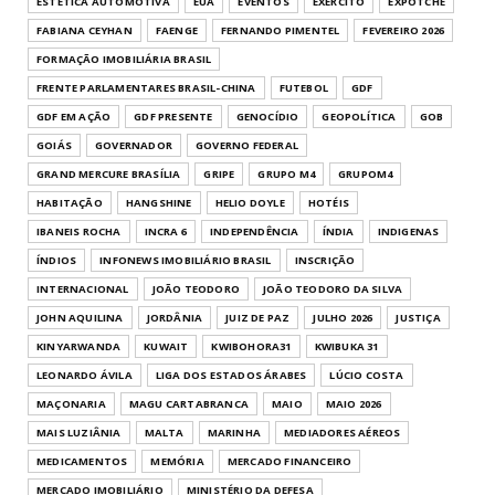
ESTÉTICA AUTOMOTIVA
EUA
EVENTOS
EXÉRCITO
EXPOTCHÊ
FABIANA CEYHAN
FAENGE
FERNANDO PIMENTEL
FEVEREIRO 2026
FORMAÇÃO IMOBILIÁRIA BRASIL
FRENTE PARLAMENTARES BRASIL-CHINA
FUTEBOL
GDF
GDF EM AÇÃO
GDF PRESENTE
GENOCÍDIO
GEOPOLÍTICA
GOB
GOIÁS
GOVERNADOR
GOVERNO FEDERAL
GRAND MERCURE BRASÍLIA
GRIPE
GRUPO M4
GRUPOM4
HABITAÇÃO
HANGSHINE
HELIO DOYLE
HOTÉIS
IBANEIS ROCHA
INCRA 6
INDEPENDÊNCIA
ÍNDIA
INDIGENAS
ÍNDIOS
INFONEWS IMOBILIÁRIO BRASIL
INSCRIÇÃO
INTERNACIONAL
JOÃO TEODORO
JOÃO TEODORO DA SILVA
JOHN AQUILINA
JORDÂNIA
JUIZ DE PAZ
JULHO 2026
JUSTIÇA
KINYARWANDA
KUWAIT
KWIBOHORA31
KWIBUKA 31
LEONARDO ÁVILA
LIGA DOS ESTADOS ÁRABES
LÚCIO COSTA
MAÇONARIA
MAGU CARTABRANCA
MAIO
MAIO 2026
MAIS LUZIÂNIA
MALTA
MARINHA
MEDIADORES AÉREOS
MEDICAMENTOS
MEMÓRIA
MERCADO FINANCEIRO
MERCADO IMOBILIÁRIO
MINISTÉRIO DA DEFESA