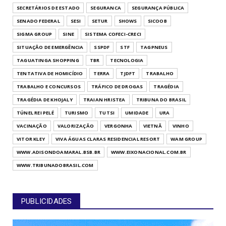
SECRETÁRIOS DE ESTADO
SEGURANCA
SEGURANÇA PÚBLICA
SENADO FEDERAL
SESI
SETUR
SHOWS
SICOOB
SIGMA GROUP
SINE
SISTEMA COFECI-CRECI
SITUAÇÃO DE EMERGÊNCIA
SSPDF
STF
TAGPNEUS
TAGUATINGA SHOPPING
TBR
TECNOLOGIA
TENTATIVA DE HOMICÍDIO
TERRA
TJDFT
TRABALHO
TRABALHO E CONCURSOS
TRÁFICO DE DROGAS
TRAGÉDIA
TRAGÉDIA DE KHOJALY
TRAIAN HRISTEA
TRIBUNA DO BRASIL
TÚNEL REI PELÉ
TURISMO
TUTSI
UMIDADE
URA
VACINAÇÃO
VALORIZAÇÃO
VERGONHA
VIETNÃ
VINHO
VITOR KLEY
VIVA ÁGUAS CLARAS RESIDENCIAL RESORT
WAM GROUP
WWW.ADISONDOAMARAL.BSB.BR
WWW.EIXONACIONAL.COM.BR
WWW.TRIBUNADOBRASIL.COM
PUBLICIDADES