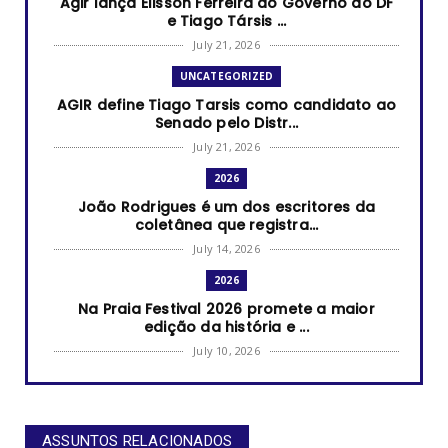
Agir lança Elisson Ferreira ao Governo do DF
e Tiago Társis ...
July 21, 2026
UNCATEGORIZED
AGIR define Tiago Tarsis como candidato ao
Senado pelo Distr...
July 21, 2026
2026
João Rodrigues é um dos escritores da
coletânea que registra...
July 14, 2026
2026
Na Praia Festival 2026 promete a maior
edição da história e ...
July 10, 2026
2026
RUANDA CELEBRA O KWIBOHORA32 EM BRASÍLIA
COM CULTURA, DIPLOM...
ASSUNTOS RELACIONADOS