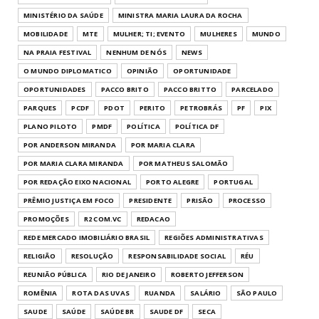
MINISTÉRIO DA SAÚDE
MINISTRA MARIA LAURA DA ROCHA
MOBILIDADE
MTE
MULHER; TI; EVENTO
MULHERES
MUNDO
NA PRAIA FESTIVAL
NENHUM DE NÓS
NEWS
O MUNDO DIPLOMATICO
OPINIÃO
OPORTUNIDADE
OPORTUNIDADES
PACCO BRITO
PACCO BRITTO
PARCELADO
PARQUES
PCDF
PDOT
PERITO
PETROBRÁS
PF
PIX
PLANO PILOTO
PMDF
POLÍTICA
POLÍTICA DF
POR ANDERSON MIRANDA
POR MARIA CLARA
POR MARIA CLARA MIRANDA
POR MATHEUS SALOMÃO
POR REDAÇÃO EIXO NACIONAL
PORTO ALEGRE
PORTUGAL
PRÊMIO JUSTIÇA EM FOCO
PRESIDENTE
PRISÃO
PROCESSO
PROMOÇÕES
R2 COM.VC
REDACAO
REDE MERCADO IMOBILIÁRIO BRASIL
REGIÕES ADMINISTRATIVAS
RELIGIÃO
RESOLUÇÃO
RESPONSABILIDADE SOCIAL
RÉU
REUNIÃO PÚBLICA
RIO DE JANEIRO
ROBERTO JEFFERSON
ROMÊNIA
ROTA DAS UVAS
RUANDA
SALÁRIO
SÃO PAULO
SAUDE
SAÚDE
SAÚDE BR
SAUDE DF
SECA