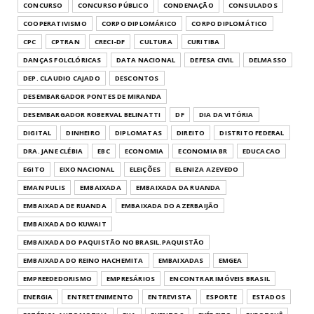
CONCURSO
CONCURSO PÚBLICO
CONDENAÇÃO
CONSULADOS
COOPERATIVISMO
CORPO DIPLOMÁRICO
CORPO DIPLOMÁTICO
CPC
CPTRAN
CRECI-DF
CULTURA
CURITIBA
DANÇAS FOLCLÓRICAS
DATA NACIONAL
DEFESA CIVIL
DELMASSO
DEP. CLAUDIO CAJADO
DESCONTOS
DESEMBARGADOR PONTES DE MIRANDA
DESEMBARGADOR ROBERVAL BELINATTI
DF
DIA DA VITÓRIA
DIGITAL
DINHEIRO
DIPLOMATAS
DIREITO
DISTRITO FEDERAL
DRA. JANE CLÉBIA
EBC
ECONOMIA
ECONOMIA BR
EDUCACAO
EGITO
EIXO NACIONAL
ELEIÇÕES
ELENIZA AZEVEDO
EMAN PULIS
EMBAIXADA
EMBAIXADA DA RUANDA
EMBAIXADA DE RUANDA
EMBAIXADA DO AZERBAIJÃO
EMBAIXADA DO KUWAIT
EMBAIXADA DO PAQUISTÃO NO BRASIL.PAQUISTÃO
EMBAIXADA DO REINO HACHEMITA
EMBAIXADAS
EMGEA
EMPREEDEDORISMO
EMPRESÁRIOS
ENCONTRAR IMÓVEIS BRASIL
ENERGIA
ENTRETENIMENTO
ENTREVISTA
ESPORTE
ESTADOS