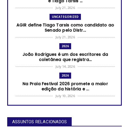
e Tiago Társis ...
July 21, 2026
UNCATEGORIZED
AGIR define Tiago Tarsis como candidato ao
Senado pelo Distr...
July 21, 2026
2026
João Rodrigues é um dos escritores da
coletânea que registra...
July 14, 2026
2026
Na Praia Festival 2026 promete a maior
edição da história e ...
July 10, 2026
2026
RUANDA CELEBRA O KWIBOHORA32 EM BRASÍLIA
COM CULTURA, DIPLOM...
ASSUNTOS RELACIONADOS
July 08, 2026