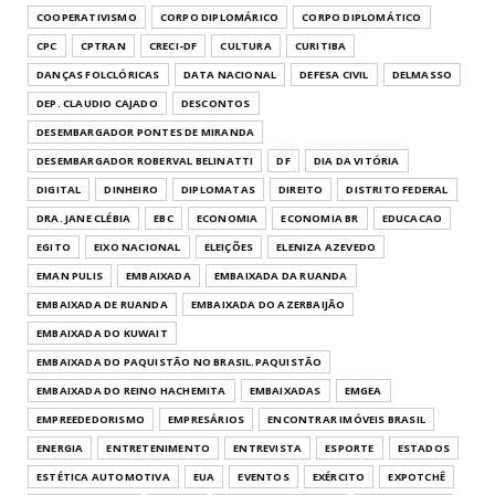
COOPERATIVISMO
CORPO DIPLOMÁRICO
CORPO DIPLOMÁTICO
CPC
CPTRAN
CRECI-DF
CULTURA
CURITIBA
DANÇAS FOLCLÓRICAS
DATA NACIONAL
DEFESA CIVIL
DELMASSO
DEP. CLAUDIO CAJADO
DESCONTOS
DESEMBARGADOR PONTES DE MIRANDA
DESEMBARGADOR ROBERVAL BELINATTI
DF
DIA DA VITÓRIA
DIGITAL
DINHEIRO
DIPLOMATAS
DIREITO
DISTRITO FEDERAL
DRA. JANE CLÉBIA
EBC
ECONOMIA
ECONOMIA BR
EDUCACAO
EGITO
EIXO NACIONAL
ELEIÇÕES
ELENIZA AZEVEDO
EMAN PULIS
EMBAIXADA
EMBAIXADA DA RUANDA
EMBAIXADA DE RUANDA
EMBAIXADA DO AZERBAIJÃO
EMBAIXADA DO KUWAIT
EMBAIXADA DO PAQUISTÃO NO BRASIL.PAQUISTÃO
EMBAIXADA DO REINO HACHEMITA
EMBAIXADAS
EMGEA
EMPREEDEDORISMO
EMPRESÁRIOS
ENCONTRAR IMÓVEIS BRASIL
ENERGIA
ENTRETENIMENTO
ENTREVISTA
ESPORTE
ESTADOS
ESTÉTICA AUTOMOTIVA
EUA
EVENTOS
EXÉRCITO
EXPOTCHÊ