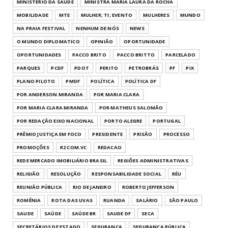
MINISTÉRIO DA SAÚDE
MINISTRA MARIA LAURA DA ROCHA
MOBILIDADE
MTE
MULHER; TI; EVENTO
MULHERES
MUNDO
NA PRAIA FESTIVAL
NENHUM DE NÓS
NEWS
O MUNDO DIPLOMATICO
OPINIÃO
OPORTUNIDADE
OPORTUNIDADES
PACCO BRITO
PACCO BRITTO
PARCELADO
PARQUES
PCDF
PDOT
PERITO
PETROBRÁS
PF
PIX
PLANO PILOTO
PMDF
POLÍTICA
POLÍTICA DF
POR ANDERSON MIRANDA
POR MARIA CLARA
POR MARIA CLARA MIRANDA
POR MATHEUS SALOMÃO
POR REDAÇÃO EIXO NACIONAL
PORTO ALEGRE
PORTUGAL
PRÊMIO JUSTIÇA EM FOCO
PRESIDENTE
PRISÃO
PROCESSO
PROMOÇÕES
R2 COM.VC
REDACAO
REDE MERCADO IMOBILIÁRIO BRASIL
REGIÕES ADMINISTRATIVAS
RELIGIÃO
RESOLUÇÃO
RESPONSABILIDADE SOCIAL
RÉU
REUNIÃO PÚBLICA
RIO DE JANEIRO
ROBERTO JEFFERSON
ROMÊNIA
ROTA DAS UVAS
RUANDA
SALÁRIO
SÃO PAULO
SAUDE
SAÚDE
SAÚDE BR
SAUDE DF
SECA
SECRETÁRIOS DE ESTADO
SEGURANCA
SEGURANÇA PÚBLICA