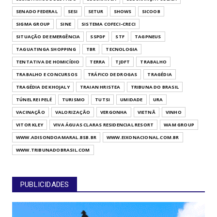
SENADO FEDERAL
SESI
SETUR
SHOWS
SICOOB
SIGMA GROUP
SINE
SISTEMA COFECI-CRECI
SITUAÇÃO DE EMERGÊNCIA
SSPDF
STF
TAGPNEUS
TAGUATINGA SHOPPING
TBR
TECNOLOGIA
TENTATIVA DE HOMICÍDIO
TERRA
TJDFT
TRABALHO
TRABALHO E CONCURSOS
TRÁFICO DE DROGAS
TRAGÉDIA
TRAGÉDIA DE KHOJALY
TRAIAN HRISTEA
TRIBUNA DO BRASIL
TÚNEL REI PELÉ
TURISMO
TUTSI
UMIDADE
URA
VACINAÇÃO
VALORIZAÇÃO
VERGONHA
VIETNÃ
VINHO
VITOR KLEY
VIVA ÁGUAS CLARAS RESIDENCIAL RESORT
WAM GROUP
WWW.ADISONDOAMARAL.BSB.BR
WWW.EIXONACIONAL.COM.BR
WWW.TRIBUNADOBRASIL.COM
PUBLICIDADES