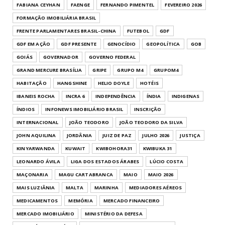
FABIANA CEYHAN
FAENGE
FERNANDO PIMENTEL
FEVEREIRO 2026
FORMAÇÃO IMOBILIÁRIA BRASIL
FRENTE PARLAMENTARES BRASIL-CHINA
FUTEBOL
GDF
GDF EM AÇÃO
GDF PRESENTE
GENOCÍDIO
GEOPOLÍTICA
GOB
GOIÁS
GOVERNADOR
GOVERNO FEDERAL
GRAND MERCURE BRASÍLIA
GRIPE
GRUPO M4
GRUPOM4
HABITAÇÃO
HANGSHINE
HELIO DOYLE
HOTÉIS
IBANEIS ROCHA
INCRA 6
INDEPENDÊNCIA
ÍNDIA
INDIGENAS
ÍNDIOS
INFONEWS IMOBILIÁRIO BRASIL
INSCRIÇÃO
INTERNACIONAL
JOÃO TEODORO
JOÃO TEODORO DA SILVA
JOHN AQUILINA
JORDÂNIA
JUIZ DE PAZ
JULHO 2026
JUSTIÇA
KINYARWANDA
KUWAIT
KWIBOHORA31
KWIBUKA 31
LEONARDO ÁVILA
LIGA DOS ESTADOS ÁRABES
LÚCIO COSTA
MAÇONARIA
MAGU CARTABRANCA
MAIO
MAIO 2026
MAIS LUZIÂNIA
MALTA
MARINHA
MEDIADORES AÉREOS
MEDICAMENTOS
MEMÓRIA
MERCADO FINANCEIRO
MERCADO IMOBILIÁRIO
MINISTÉRIO DA DEFESA