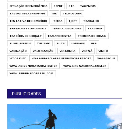
SITUAÇÃO DE EMERGÊNCIA
SSPDF
STF
TAGPNEUS
TAGUATINGA SHOPPING
TBR
TECNOLOGIA
TENTATIVA DE HOMICÍDIO
TERRA
TJDFT
TRABALHO
TRABALHO E CONCURSOS
TRÁFICO DE DROGAS
TRAGÉDIA
TRAGÉDIA DE KHOJALY
TRAIAN HRISTEA
TRIBUNA DO BRASIL
TÚNEL REI PELÉ
TURISMO
TUTSI
UMIDADE
URA
VACINAÇÃO
VALORIZAÇÃO
VERGONHA
VIETNÃ
VINHO
VITOR KLEY
VIVA ÁGUAS CLARAS RESIDENCIAL RESORT
WAM GROUP
WWW.ADISONDOAMARAL.BSB.BR
WWW.EIXONACIONAL.COM.BR
WWW.TRIBUNADOBRASIL.COM
PUBLICIDADES