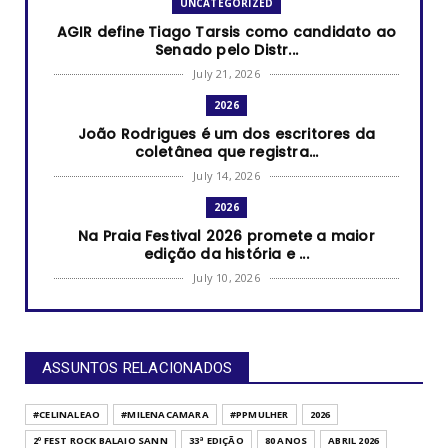
UNCATEGORIZED
AGIR define Tiago Tarsis como candidato ao
Senado pelo Distr...
July 21, 2026
2026
João Rodrigues é um dos escritores da
coletânea que registra...
July 14, 2026
2026
Na Praia Festival 2026 promete a maior
edição da história e ...
July 10, 2026
2026
RUANDA CELEBRA O KWIBOHORA32 EM BRASÍLIA
COM CULTURA, DIPLOM...
ASSUNTOS RELACIONADOS
July 08, 2026
UNCATEGORIZED
#CELINALEAO
#MILENACAMARA
#PPMULHER
2026
Arraiá da RECORD Brasília reúne mercado
2º FEST ROCK BALAIO SANN
33ª EDIÇÃO
80 ANOS
ABRIL 2026