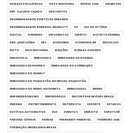
DANÇAS FOLCLÓRICAS
DATA NACIONAL
DEFESA CIVIL
DELMASSO
DEP. CLAUDIO CAJADO
DESCONTOS
DESEMBARGADOR PONTES DE MIRANDA
DESEMBARGADOR ROBERVAL BELINATTI
DF
DIA DA VITÓRIA
DIGITAL
DINHEIRO
DIPLOMATAS
DIREITO
DISTRITO FEDERAL
DRA. JANE CLÉBIA
EBC
ECONOMIA
ECONOMIA BR
EDUCACAO
EGITO
EIXO NACIONAL
ELEIÇÕES
ELENIZA AZEVEDO
EMAN PULIS
EMBAIXADA
EMBAIXADA DA RUANDA
EMBAIXADA DE RUANDA
EMBAIXADA DO AZERBAIJÃO
EMBAIXADA DO KUWAIT
EMBAIXADA DO PAQUISTÃO NO BRASIL.PAQUISTÃO
EMBAIXADA DO REINO HACHEMITA
EMBAIXADAS
EMGEA
EMPREEDEDORISMO
EMPRESÁRIOS
ENCONTRAR IMÓVEIS BRASIL
ENERGIA
ENTRETENIMENTO
ENTREVISTA
ESPORTE
ESTADOS
ESTÉTICA AUTOMOTIVA
EUA
EVENTOS
EXÉRCITO
EXPOTCHÊ
FABIANA CEYHAN
FAENGE
FERNANDO PIMENTEL
FEVEREIRO 2026
FORMAÇÃO IMOBILIÁRIA BRASIL