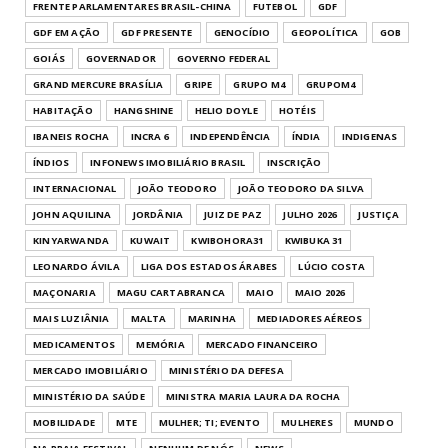
FRENTE PARLAMENTARES BRASIL-CHINA
FUTEBOL
GDF
GDF EM AÇÃO
GDF PRESENTE
GENOCÍDIO
GEOPOLÍTICA
GOB
GOIÁS
GOVERNADOR
GOVERNO FEDERAL
GRAND MERCURE BRASÍLIA
GRIPE
GRUPO M4
GRUPOM4
HABITAÇÃO
HANGSHINE
HELIO DOYLE
HOTÉIS
IBANEIS ROCHA
INCRA 6
INDEPENDÊNCIA
ÍNDIA
INDIGENAS
ÍNDIOS
INFONEWS IMOBILIÁRIO BRASIL
INSCRIÇÃO
INTERNACIONAL
JOÃO TEODORO
JOÃO TEODORO DA SILVA
JOHN AQUILINA
JORDÂNIA
JUIZ DE PAZ
JULHO 2026
JUSTIÇA
KINYARWANDA
KUWAIT
KWIBOHORA31
KWIBUKA 31
LEONARDO ÁVILA
LIGA DOS ESTADOS ÁRABES
LÚCIO COSTA
MAÇONARIA
MAGU CARTABRANCA
MAIO
MAIO 2026
MAIS LUZIÂNIA
MALTA
MARINHA
MEDIADORES AÉREOS
MEDICAMENTOS
MEMÓRIA
MERCADO FINANCEIRO
MERCADO IMOBILIÁRIO
MINISTÉRIO DA DEFESA
MINISTÉRIO DA SAÚDE
MINISTRA MARIA LAURA DA ROCHA
MOBILIDADE
MTE
MULHER; TI; EVENTO
MULHERES
MUNDO