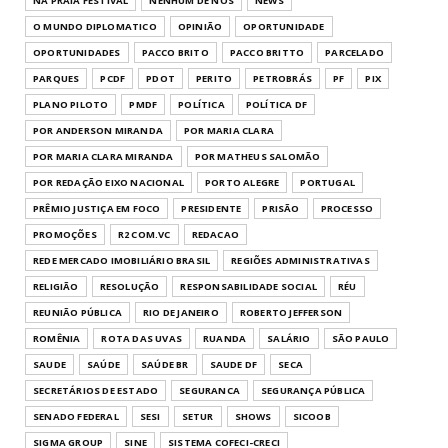
NA PRAIA FESTIVAL
NENHUM DE NÓS
NEWS
O MUNDO DIPLOMATICO
OPINIÃO
OPORTUNIDADE
OPORTUNIDADES
PACCO BRITO
PACCO BRITTO
PARCELADO
PARQUES
PCDF
PDOT
PERITO
PETROBRÁS
PF
PIX
PLANO PILOTO
PMDF
POLÍTICA
POLÍTICA DF
POR ANDERSON MIRANDA
POR MARIA CLARA
POR MARIA CLARA MIRANDA
POR MATHEUS SALOMÃO
POR REDAÇÃO EIXO NACIONAL
PORTO ALEGRE
PORTUGAL
PRÊMIO JUSTIÇA EM FOCO
PRESIDENTE
PRISÃO
PROCESSO
PROMOÇÕES
R2 COM.VC
REDACAO
REDE MERCADO IMOBILIÁRIO BRASIL
REGIÕES ADMINISTRATIVAS
RELIGIÃO
RESOLUÇÃO
RESPONSABILIDADE SOCIAL
RÉU
REUNIÃO PÚBLICA
RIO DE JANEIRO
ROBERTO JEFFERSON
ROMÊNIA
ROTA DAS UVAS
RUANDA
SALÁRIO
SÃO PAULO
SAUDE
SAÚDE
SAÚDE BR
SAUDE DF
SECA
SECRETÁRIOS DE ESTADO
SEGURANCA
SEGURANÇA PÚBLICA
SENADO FEDERAL
SESI
SETUR
SHOWS
SICOOB
SIGMA GROUP
SINE
SISTEMA COFECI-CRECI