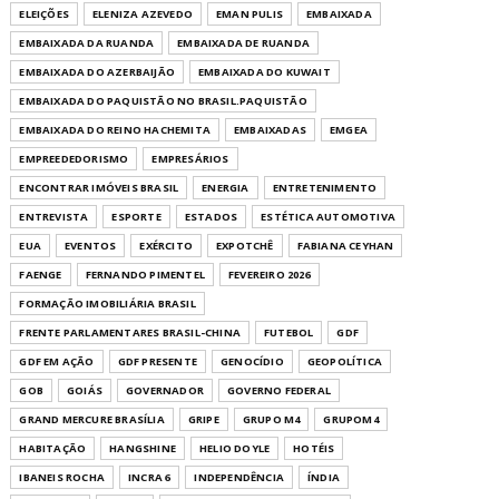
ELEIÇÕES
ELENIZA AZEVEDO
EMAN PULIS
EMBAIXADA
EMBAIXADA DA RUANDA
EMBAIXADA DE RUANDA
EMBAIXADA DO AZERBAIJÃO
EMBAIXADA DO KUWAIT
EMBAIXADA DO PAQUISTÃO NO BRASIL.PAQUISTÃO
EMBAIXADA DO REINO HACHEMITA
EMBAIXADAS
EMGEA
EMPREEDEDORISMO
EMPRESÁRIOS
ENCONTRAR IMÓVEIS BRASIL
ENERGIA
ENTRETENIMENTO
ENTREVISTA
ESPORTE
ESTADOS
ESTÉTICA AUTOMOTIVA
EUA
EVENTOS
EXÉRCITO
EXPOTCHÊ
FABIANA CEYHAN
FAENGE
FERNANDO PIMENTEL
FEVEREIRO 2026
FORMAÇÃO IMOBILIÁRIA BRASIL
FRENTE PARLAMENTARES BRASIL-CHINA
FUTEBOL
GDF
GDF EM AÇÃO
GDF PRESENTE
GENOCÍDIO
GEOPOLÍTICA
GOB
GOIÁS
GOVERNADOR
GOVERNO FEDERAL
GRAND MERCURE BRASÍLIA
GRIPE
GRUPO M4
GRUPOM4
HABITAÇÃO
HANGSHINE
HELIO DOYLE
HOTÉIS
IBANEIS ROCHA
INCRA 6
INDEPENDÊNCIA
ÍNDIA