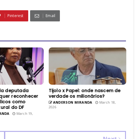
Pinterest
Email
 da deputada
Tijolo x Papel: onde nascem de
quer reconhecer
verdade os milionários?
élicos como
ANDERSON MIRANDA
March 18,
ural do DF
2026
ANDA
March 19,
Next