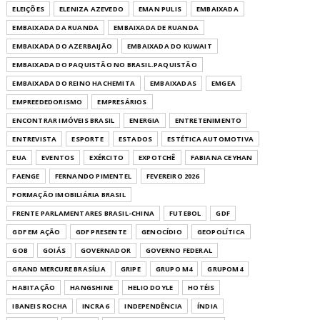
ELEIÇÕES
ELENIZA AZEVEDO
EMAN PULIS
EMBAIXADA
EMBAIXADA DA RUANDA
EMBAIXADA DE RUANDA
EMBAIXADA DO AZERBAIJÃO
EMBAIXADA DO KUWAIT
EMBAIXADA DO PAQUISTÃO NO BRASIL.PAQUISTÃO
EMBAIXADA DO REINO HACHEMITA
EMBAIXADAS
EMGEA
EMPREEDEDORISMO
EMPRESÁRIOS
ENCONTRAR IMÓVEIS BRASIL
ENERGIA
ENTRETENIMENTO
ENTREVISTA
ESPORTE
ESTADOS
ESTÉTICA AUTOMOTIVA
EUA
EVENTOS
EXÉRCITO
EXPOTCHÊ
FABIANA CEYHAN
FAENGE
FERNANDO PIMENTEL
FEVEREIRO 2026
FORMAÇÃO IMOBILIÁRIA BRASIL
FRENTE PARLAMENTARES BRASIL-CHINA
FUTEBOL
GDF
GDF EM AÇÃO
GDF PRESENTE
GENOCÍDIO
GEOPOLÍTICA
GOB
GOIÁS
GOVERNADOR
GOVERNO FEDERAL
GRAND MERCURE BRASÍLIA
GRIPE
GRUPO M4
GRUPOM4
HABITAÇÃO
HANGSHINE
HELIO DOYLE
HOTÉIS
IBANEIS ROCHA
INCRA 6
INDEPENDÊNCIA
ÍNDIA