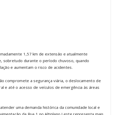
ximadamente 1,57 km de extensão e atualmente
e, sobretudo durante o período chuvoso, quando
ulação e aumentam o risco de acidentes.
ação compromete a segurança viária, o deslocamento de
ral e até o acesso de veículos de emergência às áreas
a atender uma demanda histórica da comunidade local e
avimentação da Rua 1 no Altiplano Leste representa mais