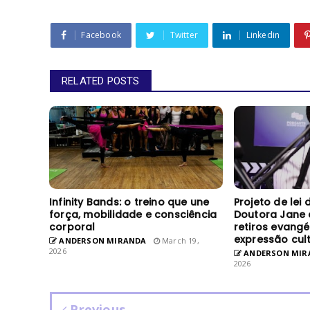
Facebook
Twitter
Linkedin
RELATED POSTS
Infinity Bands: o treino que une
Projeto de lei
força, mobilidade e consciência
Doutora Jane 
corporal
retiros evang
expressão cult
ANDERSON MIRANDA
March 19,
2026
ANDERSON MIR
2026
Previous