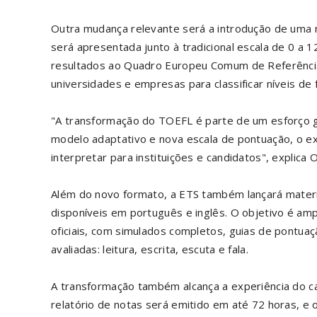
Outra mudança relevante será a introdução de uma n
será apresentada junto à tradicional escala de 0 a 12
resultados ao Quadro Europeu Comum de Referência
universidades e empresas para classificar níveis de f
"A transformação do TOEFL é parte de um esforço g
modelo adaptativo e nova escala de pontuação, o exa
interpretar para instituições e candidatos", explic
Além do novo formato, a ETS também lançará materi
disponíveis em português e inglês. O objetivo é am
oficiais, com simulados completos, guias de pontuaç
avaliadas: leitura, escrita, escuta e fala.
A transformação também alcança a experiência do ca
relatório de notas será emitido em até 72 horas, e