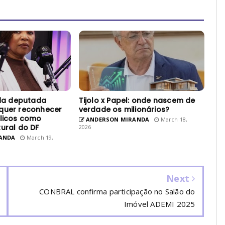
 da deputada
Tijolo x Papel: onde nascem de
quer reconhecer
verdade os milionários?
élicos como
ANDERSON MIRANDA
March 18,
ural do DF
2026
ANDA
March 19,
Next
CONBRAL confirma participação no Salão do
Imóvel ADEMI 2025