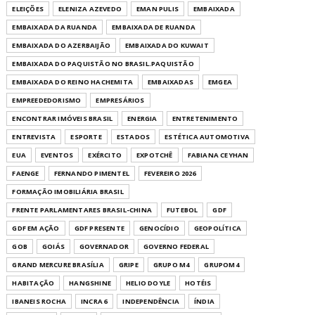
ELEIÇÕES
ELENIZA AZEVEDO
EMAN PULIS
EMBAIXADA
EMBAIXADA DA RUANDA
EMBAIXADA DE RUANDA
EMBAIXADA DO AZERBAIJÃO
EMBAIXADA DO KUWAIT
EMBAIXADA DO PAQUISTÃO NO BRASIL.PAQUISTÃO
EMBAIXADA DO REINO HACHEMITA
EMBAIXADAS
EMGEA
EMPREEDEDORISMO
EMPRESÁRIOS
ENCONTRAR IMÓVEIS BRASIL
ENERGIA
ENTRETENIMENTO
ENTREVISTA
ESPORTE
ESTADOS
ESTÉTICA AUTOMOTIVA
EUA
EVENTOS
EXÉRCITO
EXPOTCHÊ
FABIANA CEYHAN
FAENGE
FERNANDO PIMENTEL
FEVEREIRO 2026
FORMAÇÃO IMOBILIÁRIA BRASIL
FRENTE PARLAMENTARES BRASIL-CHINA
FUTEBOL
GDF
GDF EM AÇÃO
GDF PRESENTE
GENOCÍDIO
GEOPOLÍTICA
GOB
GOIÁS
GOVERNADOR
GOVERNO FEDERAL
GRAND MERCURE BRASÍLIA
GRIPE
GRUPO M4
GRUPOM4
HABITAÇÃO
HANGSHINE
HELIO DOYLE
HOTÉIS
IBANEIS ROCHA
INCRA 6
INDEPENDÊNCIA
ÍNDIA