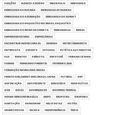
ELEIÇÕES
ELENIZA AZEVEDO
EMAN PULIS
EMBAIXADA
EMBAIXADA DA RUANDA
EMBAIXADA DE RUANDA
EMBAIXADA DO AZERBAIJÃO
EMBAIXADA DO KUWAIT
EMBAIXADA DO PAQUISTÃO NO BRASIL.PAQUISTÃO
EMBAIXADA DO REINO HACHEMITA
EMBAIXADAS
EMGEA
EMPREEDEDORISMO
EMPRESÁRIOS
ENCONTRAR IMÓVEIS BRASIL
ENERGIA
ENTRETENIMENTO
ENTREVISTA
ESPORTE
ESTADOS
ESTÉTICA AUTOMOTIVA
EUA
EVENTOS
EXÉRCITO
EXPOTCHÊ
FABIANA CEYHAN
FAENGE
FERNANDO PIMENTEL
FEVEREIRO 2026
FORMAÇÃO IMOBILIÁRIA BRASIL
FRENTE PARLAMENTARES BRASIL-CHINA
FUTEBOL
GDF
GDF EM AÇÃO
GDF PRESENTE
GENOCÍDIO
GEOPOLÍTICA
GOB
GOIÁS
GOVERNADOR
GOVERNO FEDERAL
GRAND MERCURE BRASÍLIA
GRIPE
GRUPO M4
GRUPOM4
HABITAÇÃO
HANGSHINE
HELIO DOYLE
HOTÉIS
IBANEIS ROCHA
INCRA 6
INDEPENDÊNCIA
ÍNDIA