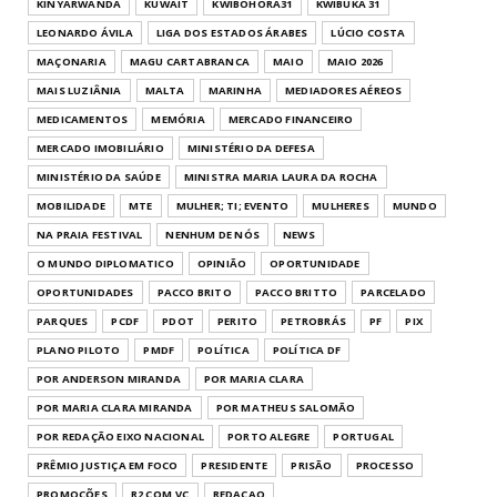
KINYARWANDA
KUWAIT
KWIBOHORA31
KWIBUKA 31
LEONARDO ÁVILA
LIGA DOS ESTADOS ÁRABES
LÚCIO COSTA
MAÇONARIA
MAGU CARTABRANCA
MAIO
MAIO 2026
MAIS LUZIÂNIA
MALTA
MARINHA
MEDIADORES AÉREOS
MEDICAMENTOS
MEMÓRIA
MERCADO FINANCEIRO
MERCADO IMOBILIÁRIO
MINISTÉRIO DA DEFESA
MINISTÉRIO DA SAÚDE
MINISTRA MARIA LAURA DA ROCHA
MOBILIDADE
MTE
MULHER; TI; EVENTO
MULHERES
MUNDO
NA PRAIA FESTIVAL
NENHUM DE NÓS
NEWS
O MUNDO DIPLOMATICO
OPINIÃO
OPORTUNIDADE
OPORTUNIDADES
PACCO BRITO
PACCO BRITTO
PARCELADO
PARQUES
PCDF
PDOT
PERITO
PETROBRÁS
PF
PIX
PLANO PILOTO
PMDF
POLÍTICA
POLÍTICA DF
POR ANDERSON MIRANDA
POR MARIA CLARA
POR MARIA CLARA MIRANDA
POR MATHEUS SALOMÃO
POR REDAÇÃO EIXO NACIONAL
PORTO ALEGRE
PORTUGAL
PRÊMIO JUSTIÇA EM FOCO
PRESIDENTE
PRISÃO
PROCESSO
PROMOÇÕES
R2 COM.VC
REDACAO