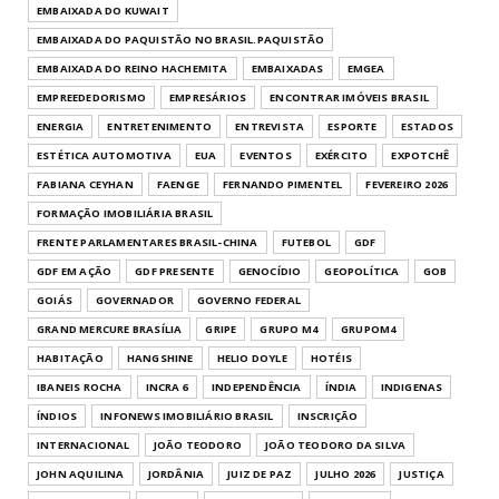
EMBAIXADA DO KUWAIT
EMBAIXADA DO PAQUISTÃO NO BRASIL.PAQUISTÃO
EMBAIXADA DO REINO HACHEMITA
EMBAIXADAS
EMGEA
EMPREEDEDORISMO
EMPRESÁRIOS
ENCONTRAR IMÓVEIS BRASIL
ENERGIA
ENTRETENIMENTO
ENTREVISTA
ESPORTE
ESTADOS
ESTÉTICA AUTOMOTIVA
EUA
EVENTOS
EXÉRCITO
EXPOTCHÊ
FABIANA CEYHAN
FAENGE
FERNANDO PIMENTEL
FEVEREIRO 2026
FORMAÇÃO IMOBILIÁRIA BRASIL
FRENTE PARLAMENTARES BRASIL-CHINA
FUTEBOL
GDF
GDF EM AÇÃO
GDF PRESENTE
GENOCÍDIO
GEOPOLÍTICA
GOB
GOIÁS
GOVERNADOR
GOVERNO FEDERAL
GRAND MERCURE BRASÍLIA
GRIPE
GRUPO M4
GRUPOM4
HABITAÇÃO
HANGSHINE
HELIO DOYLE
HOTÉIS
IBANEIS ROCHA
INCRA 6
INDEPENDÊNCIA
ÍNDIA
INDIGENAS
ÍNDIOS
INFONEWS IMOBILIÁRIO BRASIL
INSCRIÇÃO
INTERNACIONAL
JOÃO TEODORO
JOÃO TEODORO DA SILVA
JOHN AQUILINA
JORDÂNIA
JUIZ DE PAZ
JULHO 2026
JUSTIÇA