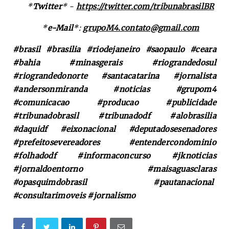
*
Twitter
* -
https://twitter.com/tribunabrasilBR
*
e-Mail
*:
grupoM4.contato@gmail.com
#brasil #brasilia #riodejaneiro #saopaulo #ceara
#bahia #minasgerais #riograndedosul
#riograndedonorte #santacatarina #jornalista
#andersonmiranda #noticias #grupom4
#comunicacao #producao #publicidade
#tribunadobrasil #tribunadodf #alobrasilia
#daquidf #eixonacional #deputadosesenadores
#prefeitosevereadores #entendercondominio
#folhadodf #informaconcurso #jknoticias
#jornaldoentorno #maisaguasclaras
#opasquimdobrasil #pautanacional
#consultarimoveis #jornalismo