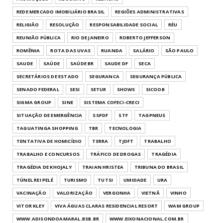
REDE MERCADO IMOBILIÁRIO BRASIL
REGIÕES ADMINISTRATIVAS
RELIGIÃO
RESOLUÇÃO
RESPONSABILIDADE SOCIAL
RÉU
REUNIÃO PÚBLICA
RIO DE JANEIRO
ROBERTO JEFFERSON
ROMÊNIA
ROTA DAS UVAS
RUANDA
SALÁRIO
SÃO PAULO
SAUDE
SAÚDE
SAÚDE BR
SAUDE DF
SECA
SECRETÁRIOS DE ESTADO
SEGURANCA
SEGURANÇA PÚBLICA
SENADO FEDERAL
SESI
SETUR
SHOWS
SICOOB
SIGMA GROUP
SINE
SISTEMA COFECI-CRECI
SITUAÇÃO DE EMERGÊNCIA
SSPDF
STF
TAGPNEUS
TAGUATINGA SHOPPING
TBR
TECNOLOGIA
TENTATIVA DE HOMICÍDIO
TERRA
TJDFT
TRABALHO
TRABALHO E CONCURSOS
TRÁFICO DE DROGAS
TRAGÉDIA
TRAGÉDIA DE KHOJALY
TRAIAN HRISTEA
TRIBUNA DO BRASIL
TÚNEL REI PELÉ
TURISMO
TUTSI
UMIDADE
URA
VACINAÇÃO
VALORIZAÇÃO
VERGONHA
VIETNÃ
VINHO
VITOR KLEY
VIVA ÁGUAS CLARAS RESIDENCIAL RESORT
WAM GROUP
WWW.ADISONDOAMARAL.BSB.BR
WWW.EIXONACIONAL.COM.BR