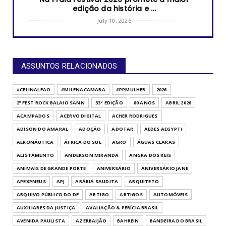
edição da história e ...
July 10, 2026
2026
RUANDA CELEBRA O KWIBOHORA32 EM BRASÍLIA
COM CULTURA, DIPLOM...
ASSUNTOS RELACIONADOS
July 08, 2026
UNCATEGORIZED
#CELINALEAO
#MILENACAMARA
#PPMULHER
2026
Arraiá da RECORD Brasília reúne mercado
2º FEST ROCK BALAIO SANN
33ª EDIÇÃO
80 ANOS
ABRIL 2026
publicitário, parcei...
ACAMPADOS
ACERVO DIGITAL
ACHER RODRIGUES
June 23, 2026
ADISON DO AMARAL
ADOÇÃO
ADOTAR
AEDES AEGYPTI
80 ANOS
AERONÁUTICA
ÁFRICA DO SUL
AGRO
ÁGUAS CLARAS
Jordânia celebra 80 anos de independência
ALISTAMENTO
ANDERSON MIRANDA
ANGRA DOS REIS
e reforça amizade ...
ANIMAIS DE GRANDE PORTE
ANIVERSÁRIO
ANIVERSÁRIO JANE
June 08, 2026
APEXPNEUS
APJ
ARÁBIA SAUDITA
ARQUITETO
UNCATEGORIZED
ARQUIVO PÚBLICO DO DF
ARTIGO
ARTIGOS
AUTOMÓVEIS
Daniel Vilela abre segunda edição do Arraiá
AUXILIARES DA JUSTIÇA
AVALIAÇÃO & PERÍCIA BRASIL
do Bem em Goiâni...
AVENIDA PAULISTA
AZERBAIJÃO
BAHREIN
BANDEIRA DO BRASIL