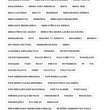
MAÇONARIA
MAGU CARTABRANCA
MAIO
MAIO 2026
MAIS LUZIÂNIA
MALTA
MARINHA
MEDIADORES AÉREOS
MEDICAMENTOS
MEMÓRIA
MERCADO FINANCEIRO
MERCADO IMOBILIÁRIO
MINISTÉRIO DA DEFESA
MINISTÉRIO DA SAÚDE
MINISTRA MARIA LAURA DA ROCHA
MOBILIDADE
MTE
MULHER; TI; EVENTO
MULHERES
MUNDO
NA PRAIA FESTIVAL
NENHUM DE NÓS
NEWS
O MUNDO DIPLOMATICO
OPINIÃO
OPORTUNIDADE
OPORTUNIDADES
PACCO BRITO
PACCO BRITTO
PARCELADO
PARQUES
PCDF
PDOT
PERITO
PETROBRÁS
PF
PIX
PLANO PILOTO
PMDF
POLÍTICA
POLÍTICA DF
POR ANDERSON MIRANDA
POR MARIA CLARA
POR MARIA CLARA MIRANDA
POR MATHEUS SALOMÃO
POR REDAÇÃO EIXO NACIONAL
PORTO ALEGRE
PORTUGAL
PRÊMIO JUSTIÇA EM FOCO
PRESIDENTE
PRISÃO
PROCESSO
PROMOÇÕES
R2 COM.VC
REDACAO
REDE MERCADO IMOBILIÁRIO BRASIL
REGIÕES ADMINISTRATIVAS