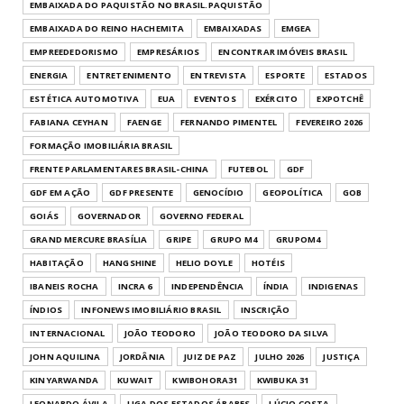
EMBAIXADA DO PAQUISTÃO NO BRASIL.PAQUISTÃO
EMBAIXADA DO REINO HACHEMITA
EMBAIXADAS
EMGEA
EMPREEDEDORISMO
EMPRESÁRIOS
ENCONTRAR IMÓVEIS BRASIL
ENERGIA
ENTRETENIMENTO
ENTREVISTA
ESPORTE
ESTADOS
ESTÉTICA AUTOMOTIVA
EUA
EVENTOS
EXÉRCITO
EXPOTCHÊ
FABIANA CEYHAN
FAENGE
FERNANDO PIMENTEL
FEVEREIRO 2026
FORMAÇÃO IMOBILIÁRIA BRASIL
FRENTE PARLAMENTARES BRASIL-CHINA
FUTEBOL
GDF
GDF EM AÇÃO
GDF PRESENTE
GENOCÍDIO
GEOPOLÍTICA
GOB
GOIÁS
GOVERNADOR
GOVERNO FEDERAL
GRAND MERCURE BRASÍLIA
GRIPE
GRUPO M4
GRUPOM4
HABITAÇÃO
HANGSHINE
HELIO DOYLE
HOTÉIS
IBANEIS ROCHA
INCRA 6
INDEPENDÊNCIA
ÍNDIA
INDIGENAS
ÍNDIOS
INFONEWS IMOBILIÁRIO BRASIL
INSCRIÇÃO
INTERNACIONAL
JOÃO TEODORO
JOÃO TEODORO DA SILVA
JOHN AQUILINA
JORDÂNIA
JUIZ DE PAZ
JULHO 2026
JUSTIÇA
KINYARWANDA
KUWAIT
KWIBOHORA31
KWIBUKA 31
LEONARDO ÁVILA
LIGA DOS ESTADOS ÁRABES
LÚCIO COSTA