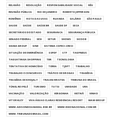
RELIGIÃO
RESOLUÇÃO
RESPONSABILIDADE SOCIAL
RÉU
REUNIÃO PÚBLICA
RIO DE JANEIRO
ROBERTO JEFFERSON
ROMÊNIA
ROTA DAS UVAS
RUANDA
SALÁRIO
SÃO PAULO
SAUDE
SAÚDE
SAÚDE BR
SAUDE DF
SECA
SECRETÁRIOS DE ESTADO
SEGURANCA
SEGURANÇA PÚBLICA
SENADO FEDERAL
SESI
SETUR
SHOWS
SICOOB
SIGMA GROUP
SINE
SISTEMA COFECI-CRECI
SITUAÇÃO DE EMERGÊNCIA
SSPDF
STF
TAGPNEUS
TAGUATINGA SHOPPING
TBR
TECNOLOGIA
TENTATIVA DE HOMICÍDIO
TERRA
TJDFT
TRABALHO
TRABALHO E CONCURSOS
TRÁFICO DE DROGAS
TRAGÉDIA
TRAGÉDIA DE KHOJALY
TRAIAN HRISTEA
TRIBUNA DO BRASIL
TÚNEL REI PELÉ
TURISMO
TUTSI
UMIDADE
URA
VACINAÇÃO
VALORIZAÇÃO
VERGONHA
VIETNÃ
VINHO
VITOR KLEY
VIVA ÁGUAS CLARAS RESIDENCIAL RESORT
WAM GROUP
WWW.ADISONDOAMARAL.BSB.BR
WWW.EIXONACIONAL.COM.BR
WWW.TRIBUNADOBRASIL.COM