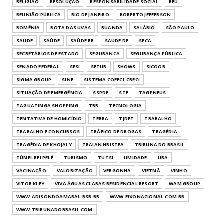
RELIGIÃO
RESOLUÇÃO
RESPONSABILIDADE SOCIAL
RÉU
REUNIÃO PÚBLICA
RIO DE JANEIRO
ROBERTO JEFFERSON
ROMÊNIA
ROTA DAS UVAS
RUANDA
SALÁRIO
SÃO PAULO
SAUDE
SAÚDE
SAÚDE BR
SAUDE DF
SECA
SECRETÁRIOS DE ESTADO
SEGURANCA
SEGURANÇA PÚBLICA
SENADO FEDERAL
SESI
SETUR
SHOWS
SICOOB
SIGMA GROUP
SINE
SISTEMA COFECI-CRECI
SITUAÇÃO DE EMERGÊNCIA
SSPDF
STF
TAGPNEUS
TAGUATINGA SHOPPING
TBR
TECNOLOGIA
TENTATIVA DE HOMICÍDIO
TERRA
TJDFT
TRABALHO
TRABALHO E CONCURSOS
TRÁFICO DE DROGAS
TRAGÉDIA
TRAGÉDIA DE KHOJALY
TRAIAN HRISTEA
TRIBUNA DO BRASIL
TÚNEL REI PELÉ
TURISMO
TUTSI
UMIDADE
URA
VACINAÇÃO
VALORIZAÇÃO
VERGONHA
VIETNÃ
VINHO
VITOR KLEY
VIVA ÁGUAS CLARAS RESIDENCIAL RESORT
WAM GROUP
WWW.ADISONDOAMARAL.BSB.BR
WWW.EIXONACIONAL.COM.BR
WWW.TRIBUNADOBRASIL.COM