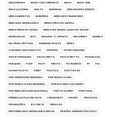
MAÇONARIA
MAGU CARTABRANCA
MAIO
MAIO 2026
MAIS LUZIÂNIA
MALTA
MARINHA
MEDIADORES AÉREOS
MEDICAMENTOS
MEMÓRIA
MERCADO FINANCEIRO
MERCADO IMOBILIÁRIO
MINISTÉRIO DA DEFESA
MINISTÉRIO DA SAÚDE
MINISTRA MARIA LAURA DA ROCHA
MOBILIDADE
MTE
MULHER; TI; EVENTO
MULHERES
MUNDO
NA PRAIA FESTIVAL
NENHUM DE NÓS
NEWS
O MUNDO DIPLOMATICO
OPINIÃO
OPORTUNIDADE
OPORTUNIDADES
PACCO BRITO
PACCO BRITTO
PARCELADO
PARQUES
PCDF
PDOT
PERITO
PETROBRÁS
PF
PIX
PLANO PILOTO
PMDF
POLÍTICA
POLÍTICA DF
POR ANDERSON MIRANDA
POR MARIA CLARA
POR MARIA CLARA MIRANDA
POR MATHEUS SALOMÃO
POR REDAÇÃO EIXO NACIONAL
PORTO ALEGRE
PORTUGAL
PRÊMIO JUSTIÇA EM FOCO
PRESIDENTE
PRISÃO
PROCESSO
PROMOÇÕES
R2 COM.VC
REDACAO
REDE MERCADO IMOBILIÁRIO BRASIL
REGIÕES ADMINISTRATIVAS