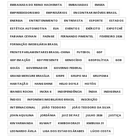
EMBAIXADA DO REINO HACHEMITA
EMBAIXADAS
EMGEA
EMPREEDEDORISMO
EMPRESÁRIOS
ENCONTRAR IMÓVEIS BRASIL
ENERGIA
ENTRETENIMENTO
ENTREVISTA
ESPORTE
ESTADOS
ESTÉTICA AUTOMOTIVA
EUA
EVENTOS
EXÉRCITO
EXPOTCHÊ
FABIANA CEYHAN
FAENGE
FERNANDO PIMENTEL
FEVEREIRO 2026
FORMAÇÃO IMOBILIÁRIA BRASIL
FRENTE PARLAMENTARES BRASIL-CHINA
FUTEBOL
GDF
GDF EM AÇÃO
GDF PRESENTE
GENOCÍDIO
GEOPOLÍTICA
GOB
GOIÁS
GOVERNADOR
GOVERNO FEDERAL
GRAND MERCURE BRASÍLIA
GRIPE
GRUPO M4
GRUPOM4
HABITAÇÃO
HANGSHINE
HELIO DOYLE
HOTÉIS
IBANEIS ROCHA
INCRA 6
INDEPENDÊNCIA
ÍNDIA
INDIGENAS
ÍNDIOS
INFONEWS IMOBILIÁRIO BRASIL
INSCRIÇÃO
INTERNACIONAL
JOÃO TEODORO
JOÃO TEODORO DA SILVA
JOHN AQUILINA
JORDÂNIA
JUIZ DE PAZ
JULHO 2026
JUSTIÇA
KINYARWANDA
KUWAIT
KWIBOHORA31
KWIBUKA 31
LEONARDO ÁVILA
LIGA DOS ESTADOS ÁRABES
LÚCIO COSTA