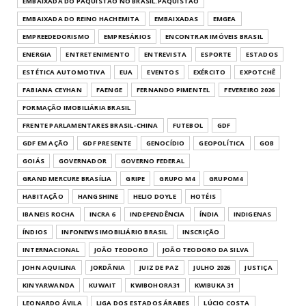
EMBAIXADA DO PAQUISTÃO NO BRASIL.PAQUISTÃO
EMBAIXADA DO REINO HACHEMITA
EMBAIXADAS
EMGEA
EMPREEDEDORISMO
EMPRESÁRIOS
ENCONTRAR IMÓVEIS BRASIL
ENERGIA
ENTRETENIMENTO
ENTREVISTA
ESPORTE
ESTADOS
ESTÉTICA AUTOMOTIVA
EUA
EVENTOS
EXÉRCITO
EXPOTCHÊ
FABIANA CEYHAN
FAENGE
FERNANDO PIMENTEL
FEVEREIRO 2026
FORMAÇÃO IMOBILIÁRIA BRASIL
FRENTE PARLAMENTARES BRASIL-CHINA
FUTEBOL
GDF
GDF EM AÇÃO
GDF PRESENTE
GENOCÍDIO
GEOPOLÍTICA
GOB
GOIÁS
GOVERNADOR
GOVERNO FEDERAL
GRAND MERCURE BRASÍLIA
GRIPE
GRUPO M4
GRUPOM4
HABITAÇÃO
HANGSHINE
HELIO DOYLE
HOTÉIS
IBANEIS ROCHA
INCRA 6
INDEPENDÊNCIA
ÍNDIA
INDIGENAS
ÍNDIOS
INFONEWS IMOBILIÁRIO BRASIL
INSCRIÇÃO
INTERNACIONAL
JOÃO TEODORO
JOÃO TEODORO DA SILVA
JOHN AQUILINA
JORDÂNIA
JUIZ DE PAZ
JULHO 2026
JUSTIÇA
KINYARWANDA
KUWAIT
KWIBOHORA31
KWIBUKA 31
LEONARDO ÁVILA
LIGA DOS ESTADOS ÁRABES
LÚCIO COSTA