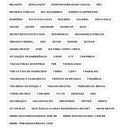
RELIGIÃO
RESOLUÇÃO
RESPONSABILIDADE SOCIAL
RÉU
REUNIÃO PÚBLICA
RIO DE JANEIRO
ROBERTO JEFFERSON
ROMÊNIA
ROTA DAS UVAS
RUANDA
SALÁRIO
SÃO PAULO
SAUDE
SAÚDE
SAÚDE BR
SAUDE DF
SECA
SECRETÁRIOS DE ESTADO
SEGURANCA
SEGURANÇA PÚBLICA
SENADO FEDERAL
SESI
SETUR
SHOWS
SICOOB
SIGMA GROUP
SINE
SISTEMA COFECI-CRECI
SITUAÇÃO DE EMERGÊNCIA
SSPDF
STF
TAGPNEUS
TAGUATINGA SHOPPING
TBR
TECNOLOGIA
TENTATIVA DE HOMICÍDIO
TERRA
TJDFT
TRABALHO
TRABALHO E CONCURSOS
TRÁFICO DE DROGAS
TRAGÉDIA
TRAGÉDIA DE KHOJALY
TRAIAN HRISTEA
TRIBUNA DO BRASIL
TÚNEL REI PELÉ
TURISMO
TUTSI
UMIDADE
URA
VACINAÇÃO
VALORIZAÇÃO
VERGONHA
VIETNÃ
VINHO
VITOR KLEY
VIVA ÁGUAS CLARAS RESIDENCIAL RESORT
WAM GROUP
WWW.ADISONDOAMARAL.BSB.BR
WWW.EIXONACIONAL.COM.BR
WWW.TRIBUNADOBRASIL.COM