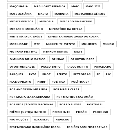
MAÇONARIA
MAGU CARTABRANCA
MAIO
MAIO 2026
MAIS LUZIÂNIA
MALTA
MARINHA
MEDIADORES AÉREOS
MEDICAMENTOS
MEMÓRIA
MERCADO FINANCEIRO
MERCADO IMOBILIÁRIO
MINISTÉRIO DA DEFESA
MINISTÉRIO DA SAÚDE
MINISTRA MARIA LAURA DA ROCHA
MOBILIDADE
MTE
MULHER; TI; EVENTO
MULHERES
MUNDO
NA PRAIA FESTIVAL
NENHUM DE NÓS
NEWS
O MUNDO DIPLOMATICO
OPINIÃO
OPORTUNIDADE
OPORTUNIDADES
PACCO BRITO
PACCO BRITTO
PARCELADO
PARQUES
PCDF
PDOT
PERITO
PETROBRÁS
PF
PIX
PLANO PILOTO
PMDF
POLÍTICA
POLÍTICA DF
POR ANDERSON MIRANDA
POR MARIA CLARA
POR MARIA CLARA MIRANDA
POR MATHEUS SALOMÃO
POR REDAÇÃO EIXO NACIONAL
PORTO ALEGRE
PORTUGAL
PRÊMIO JUSTIÇA EM FOCO
PRESIDENTE
PRISÃO
PROCESSO
PROMOÇÕES
R2 COM.VC
REDACAO
REDE MERCADO IMOBILIÁRIO BRASIL
REGIÕES ADMINISTRATIVAS