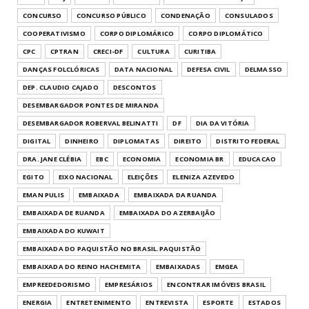
CONCURSO
CONCURSO PÚBLICO
CONDENAÇÃO
CONSULADOS
COOPERATIVISMO
CORPO DIPLOMÁRICO
CORPO DIPLOMÁTICO
CPC
CPTRAN
CRECI-DF
CULTURA
CURITIBA
DANÇAS FOLCLÓRICAS
DATA NACIONAL
DEFESA CIVIL
DELMASSO
DEP. CLAUDIO CAJADO
DESCONTOS
DESEMBARGADOR PONTES DE MIRANDA
DESEMBARGADOR ROBERVAL BELINATTI
DF
DIA DA VITÓRIA
DIGITAL
DINHEIRO
DIPLOMATAS
DIREITO
DISTRITO FEDERAL
DRA. JANE CLÉBIA
EBC
ECONOMIA
ECONOMIA BR
EDUCACAO
EGITO
EIXO NACIONAL
ELEIÇÕES
ELENIZA AZEVEDO
EMAN PULIS
EMBAIXADA
EMBAIXADA DA RUANDA
EMBAIXADA DE RUANDA
EMBAIXADA DO AZERBAIJÃO
EMBAIXADA DO KUWAIT
EMBAIXADA DO PAQUISTÃO NO BRASIL.PAQUISTÃO
EMBAIXADA DO REINO HACHEMITA
EMBAIXADAS
EMGEA
EMPREEDEDORISMO
EMPRESÁRIOS
ENCONTRAR IMÓVEIS BRASIL
ENERGIA
ENTRETENIMENTO
ENTREVISTA
ESPORTE
ESTADOS