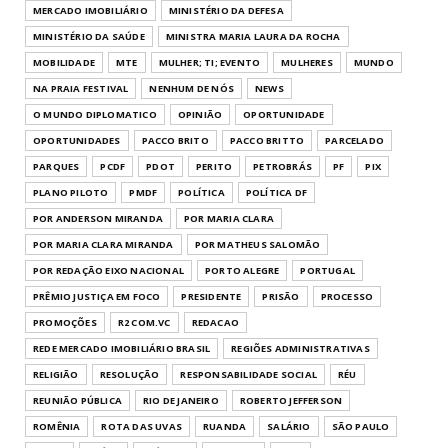
MERCADO IMOBILIÁRIO
MINISTÉRIO DA DEFESA
MINISTÉRIO DA SAÚDE
MINISTRA MARIA LAURA DA ROCHA
MOBILIDADE
MTE
MULHER; TI; EVENTO
MULHERES
MUNDO
NA PRAIA FESTIVAL
NENHUM DE NÓS
NEWS
O MUNDO DIPLOMATICO
OPINIÃO
OPORTUNIDADE
OPORTUNIDADES
PACCO BRITO
PACCO BRITTO
PARCELADO
PARQUES
PCDF
PDOT
PERITO
PETROBRÁS
PF
PIX
PLANO PILOTO
PMDF
POLÍTICA
POLÍTICA DF
POR ANDERSON MIRANDA
POR MARIA CLARA
POR MARIA CLARA MIRANDA
POR MATHEUS SALOMÃO
POR REDAÇÃO EIXO NACIONAL
PORTO ALEGRE
PORTUGAL
PRÊMIO JUSTIÇA EM FOCO
PRESIDENTE
PRISÃO
PROCESSO
PROMOÇÕES
R2 COM.VC
REDACAO
REDE MERCADO IMOBILIÁRIO BRASIL
REGIÕES ADMINISTRATIVAS
RELIGIÃO
RESOLUÇÃO
RESPONSABILIDADE SOCIAL
RÉU
REUNIÃO PÚBLICA
RIO DE JANEIRO
ROBERTO JEFFERSON
ROMÊNIA
ROTA DAS UVAS
RUANDA
SALÁRIO
SÃO PAULO