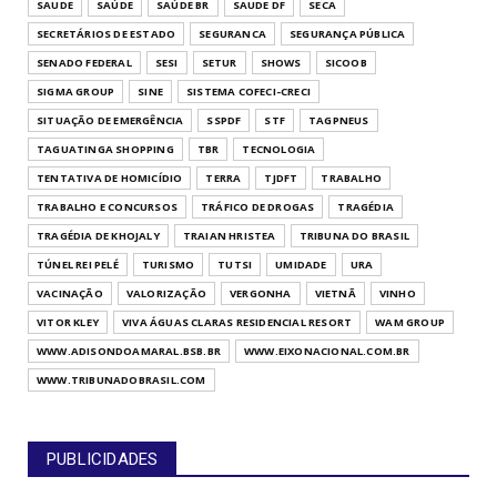
SAUDE
SAÚDE
SAÚDE BR
SAUDE DF
SECA
SECRETÁRIOS DE ESTADO
SEGURANCA
SEGURANÇA PÚBLICA
SENADO FEDERAL
SESI
SETUR
SHOWS
SICOOB
SIGMA GROUP
SINE
SISTEMA COFECI-CRECI
SITUAÇÃO DE EMERGÊNCIA
SSPDF
STF
TAGPNEUS
TAGUATINGA SHOPPING
TBR
TECNOLOGIA
TENTATIVA DE HOMICÍDIO
TERRA
TJDFT
TRABALHO
TRABALHO E CONCURSOS
TRÁFICO DE DROGAS
TRAGÉDIA
TRAGÉDIA DE KHOJALY
TRAIAN HRISTEA
TRIBUNA DO BRASIL
TÚNEL REI PELÉ
TURISMO
TUTSI
UMIDADE
URA
VACINAÇÃO
VALORIZAÇÃO
VERGONHA
VIETNÃ
VINHO
VITOR KLEY
VIVA ÁGUAS CLARAS RESIDENCIAL RESORT
WAM GROUP
WWW.ADISONDOAMARAL.BSB.BR
WWW.EIXONACIONAL.COM.BR
WWW.TRIBUNADOBRASIL.COM
PUBLICIDADES