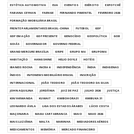
ESTÉTICA AUTOMOTIVA
EUA
EVENTOS
EXÉRCITO
EXPOTCHÊ
FABIANA CEYHAN
FAENGE
FERNANDO PIMENTEL
FEVEREIRO 2026
FORMAÇÃO IMOBILIÁRIA BRASIL
FRENTE PARLAMENTARES BRASIL-CHINA
FUTEBOL
GDF
GDF EM AÇÃO
GDF PRESENTE
GENOCÍDIO
GEOPOLÍTICA
GOB
GOIÁS
GOVERNADOR
GOVERNO FEDERAL
GRAND MERCURE BRASÍLIA
GRIPE
GRUPO M4
GRUPOM4
HABITAÇÃO
HANGSHINE
HELIO DOYLE
HOTÉIS
IBANEIS ROCHA
INCRA 6
INDEPENDÊNCIA
ÍNDIA
INDIGENAS
ÍNDIOS
INFONEWS IMOBILIÁRIO BRASIL
INSCRIÇÃO
INTERNACIONAL
JOÃO TEODORO
JOÃO TEODORO DA SILVA
JOHN AQUILINA
JORDÂNIA
JUIZ DE PAZ
JULHO 2026
JUSTIÇA
KINYARWANDA
KUWAIT
KWIBOHORA31
KWIBUKA 31
LEONARDO ÁVILA
LIGA DOS ESTADOS ÁRABES
LÚCIO COSTA
MAÇONARIA
MAGU CARTABRANCA
MAIO
MAIO 2026
MAIS LUZIÂNIA
MALTA
MARINHA
MEDIADORES AÉREOS
MEDICAMENTOS
MEMÓRIA
MERCADO FINANCEIRO