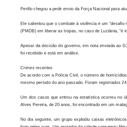
Perillo chegou a pedir envio da Força Nacional para a
Ele salientou que o combate à violência é um "desafio 
(PMDB) em liberar as tropas, no caso de Luziânia, "é i
Apesar da decisão do governo, em nota enviada ao G1,
foi recebido e está em análise.
Crimes recentes
De acordo com a Polícia Civil, o número de homicídios
mesmo período do ano passado. Foram registrados 24 
Um dos casos que entrou na estatística ocorreu no úl
Alves Pereira, de 20 anos, foi encontrado em um matag
No dia seguinte, um grupo explodiu caixas eletrônic
fogo pelas ruas. Um morador da cidade conseguiu filma