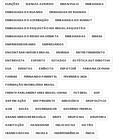
ELEIÇÕES
ELENIZA AZEVEDO
EMAN PULIS
EMBAIXADA
EMBAIXADA DA RUANDA
EMBAIXADA DE RUANDA
EMBAIXADA DO AZERBAIJÃO
EMBAIXADA DO KUWAIT
EMBAIXADA DO PAQUISTÃO NO BRASIL.PAQUISTÃO
EMBAIXADA DO REINO HACHEMITA
EMBAIXADAS
EMGEA
EMPREEDEDORISMO
EMPRESÁRIOS
ENCONTRAR IMÓVEIS BRASIL
ENERGIA
ENTRETENIMENTO
ENTREVISTA
ESPORTE
ESTADOS
ESTÉTICA AUTOMOTIVA
EUA
EVENTOS
EXÉRCITO
EXPOTCHÊ
FABIANA CEYHAN
FAENGE
FERNANDO PIMENTEL
FEVEREIRO 2026
FORMAÇÃO IMOBILIÁRIA BRASIL
FRENTE PARLAMENTARES BRASIL-CHINA
FUTEBOL
GDF
GDF EM AÇÃO
GDF PRESENTE
GENOCÍDIO
GEOPOLÍTICA
GOB
GOIÁS
GOVERNADOR
GOVERNO FEDERAL
GRAND MERCURE BRASÍLIA
GRIPE
GRUPO M4
GRUPOM4
HABITAÇÃO
HANGSHINE
HELIO DOYLE
HOTÉIS
IBANEIS ROCHA
INCRA 6
INDEPENDÊNCIA
ÍNDIA