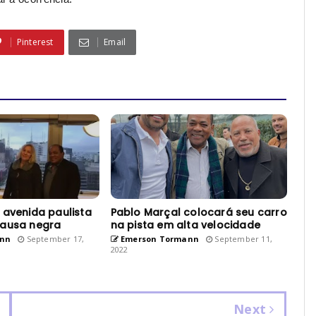
Pinterest
Email
 avenida paulista
Pablo Marçal colocará seu carro
causa negra
na pista em alta velocidade
nn
September 17,
Emerson Tormann
September 11,
2022
Next