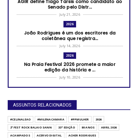
AGIR define Tiago Tarsis como candidato ao
Senado pelo Distr...
July 21, 2026
2026
João Rodrigues é um dos escritores da
coletânea que registra...
July 14, 2026
2026
Na Praia Festival 2026 promete a maior
edição da história e ...
July 10, 2026
2026
RUANDA CELEBRA O KWIBOHORA32 EM BRASÍLIA
COM CULTURA, DIPLOM...
ASSUNTOS RELACIONADOS
July 08, 2026
UNCATEGORIZED
#CELINALEAO
#MILENACAMARA
#PPMULHER
2026
Arraiá da RECORD Brasília reúne mercado
2º FEST ROCK BALAIO SANN
33ª EDIÇÃO
80 ANOS
ABRIL 2026
publicitário, parcei...
ACAMPADOS
ACERVO DIGITAL
ACHER RODRIGUES