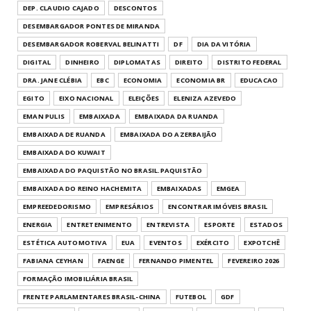
DEP. CLAUDIO CAJADO
DESCONTOS
DESEMBARGADOR PONTES DE MIRANDA
DESEMBARGADOR ROBERVAL BELINATTI
DF
DIA DA VITÓRIA
DIGITAL
DINHEIRO
DIPLOMATAS
DIREITO
DISTRITO FEDERAL
DRA. JANE CLÉBIA
EBC
ECONOMIA
ECONOMIA BR
EDUCACAO
EGITO
EIXO NACIONAL
ELEIÇÕES
ELENIZA AZEVEDO
EMAN PULIS
EMBAIXADA
EMBAIXADA DA RUANDA
EMBAIXADA DE RUANDA
EMBAIXADA DO AZERBAIJÃO
EMBAIXADA DO KUWAIT
EMBAIXADA DO PAQUISTÃO NO BRASIL.PAQUISTÃO
EMBAIXADA DO REINO HACHEMITA
EMBAIXADAS
EMGEA
EMPREEDEDORISMO
EMPRESÁRIOS
ENCONTRAR IMÓVEIS BRASIL
ENERGIA
ENTRETENIMENTO
ENTREVISTA
ESPORTE
ESTADOS
ESTÉTICA AUTOMOTIVA
EUA
EVENTOS
EXÉRCITO
EXPOTCHÊ
FABIANA CEYHAN
FAENGE
FERNANDO PIMENTEL
FEVEREIRO 2026
FORMAÇÃO IMOBILIÁRIA BRASIL
FRENTE PARLAMENTARES BRASIL-CHINA
FUTEBOL
GDF