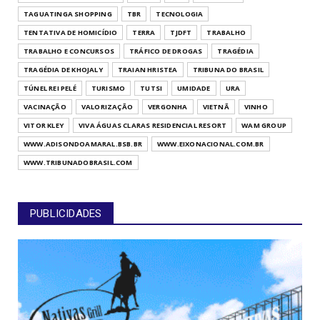
TAGUATINGA SHOPPING
TBR
TECNOLOGIA
TENTATIVA DE HOMICÍDIO
TERRA
TJDFT
TRABALHO
TRABALHO E CONCURSOS
TRÁFICO DE DROGAS
TRAGÉDIA
TRAGÉDIA DE KHOJALY
TRAIAN HRISTEA
TRIBUNA DO BRASIL
TÚNEL REI PELÉ
TURISMO
TUTSI
UMIDADE
URA
VACINAÇÃO
VALORIZAÇÃO
VERGONHA
VIETNÃ
VINHO
VITOR KLEY
VIVA ÁGUAS CLARAS RESIDENCIAL RESORT
WAM GROUP
WWW.ADISONDOAMARAL.BSB.BR
WWW.EIXONACIONAL.COM.BR
WWW.TRIBUNADOBRASIL.COM
PUBLICIDADES