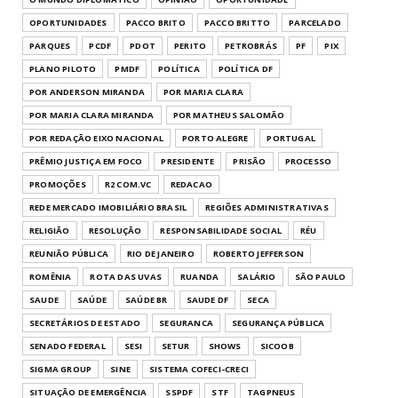
OPORTUNIDADES
PACCO BRITO
PACCO BRITTO
PARCELADO
PARQUES
PCDF
PDOT
PERITO
PETROBRÁS
PF
PIX
PLANO PILOTO
PMDF
POLÍTICA
POLÍTICA DF
POR ANDERSON MIRANDA
POR MARIA CLARA
POR MARIA CLARA MIRANDA
POR MATHEUS SALOMÃO
POR REDAÇÃO EIXO NACIONAL
PORTO ALEGRE
PORTUGAL
PRÊMIO JUSTIÇA EM FOCO
PRESIDENTE
PRISÃO
PROCESSO
PROMOÇÕES
R2 COM.VC
REDACAO
REDE MERCADO IMOBILIÁRIO BRASIL
REGIÕES ADMINISTRATIVAS
RELIGIÃO
RESOLUÇÃO
RESPONSABILIDADE SOCIAL
RÉU
REUNIÃO PÚBLICA
RIO DE JANEIRO
ROBERTO JEFFERSON
ROMÊNIA
ROTA DAS UVAS
RUANDA
SALÁRIO
SÃO PAULO
SAUDE
SAÚDE
SAÚDE BR
SAUDE DF
SECA
SECRETÁRIOS DE ESTADO
SEGURANCA
SEGURANÇA PÚBLICA
SENADO FEDERAL
SESI
SETUR
SHOWS
SICOOB
SIGMA GROUP
SINE
SISTEMA COFECI-CRECI
SITUAÇÃO DE EMERGÊNCIA
SSPDF
STF
TAGPNEUS