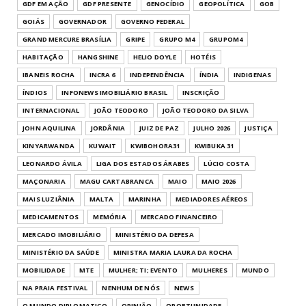
GDF EM AÇÃO
GDF PRESENTE
GENOCÍDIO
GEOPOLÍTICA
GOB
GOIÁS
GOVERNADOR
GOVERNO FEDERAL
GRAND MERCURE BRASÍLIA
GRIPE
GRUPO M4
GRUPOM4
HABITAÇÃO
HANGSHINE
HELIO DOYLE
HOTÉIS
IBANEIS ROCHA
INCRA 6
INDEPENDÊNCIA
ÍNDIA
INDIGENAS
ÍNDIOS
INFONEWS IMOBILIÁRIO BRASIL
INSCRIÇÃO
INTERNACIONAL
JOÃO TEODORO
JOÃO TEODORO DA SILVA
JOHN AQUILINA
JORDÂNIA
JUIZ DE PAZ
JULHO 2026
JUSTIÇA
KINYARWANDA
KUWAIT
KWIBOHORA31
KWIBUKA 31
LEONARDO ÁVILA
LIGA DOS ESTADOS ÁRABES
LÚCIO COSTA
MAÇONARIA
MAGU CARTABRANCA
MAIO
MAIO 2026
MAIS LUZIÂNIA
MALTA
MARINHA
MEDIADORES AÉREOS
MEDICAMENTOS
MEMÓRIA
MERCADO FINANCEIRO
MERCADO IMOBILIÁRIO
MINISTÉRIO DA DEFESA
MINISTÉRIO DA SAÚDE
MINISTRA MARIA LAURA DA ROCHA
MOBILIDADE
MTE
MULHER; TI; EVENTO
MULHERES
MUNDO
NA PRAIA FESTIVAL
NENHUM DE NÓS
NEWS
O MUNDO DIPLOMATICO
OPINIÃO
OPORTUNIDADE